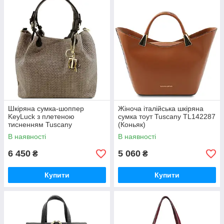
Шкіряна сумка-шоппер
Жіноча італійська шкіряна
KeyLuck з плетеною
сумка тоут Tuscany TL142287
тисненням Tuscany
(Коньяк)
TL141573
В наявності
В наявності
6 450
5 060
₴
₴
Купити
Купити