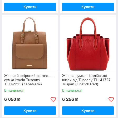
Купити
Купити
Жіночий шкіряний рюкзак —
Жіноча сумка з італійської
сумка Італія Tuscany
шкіри від Tuscany TL141727
TL142211 (Карамель)
Tulipan (Lipstick Red)
В наявності
В наявності
6 050
6 256
₴
₴
Купити
Купити