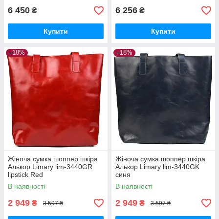
6 450
6 256
₴
₴
Купити
Купити
–18%
–18%
Жіноча сумка шоппер шкіра
Жіноча сумка шоппер шкіра
Алькор Limary lim-3440GR
Алькор Limary lim-3440GK
lipstick Red
синя
В наявності
В наявності
2 949
2 949
₴
₴
3 597 ₴
3 597 ₴