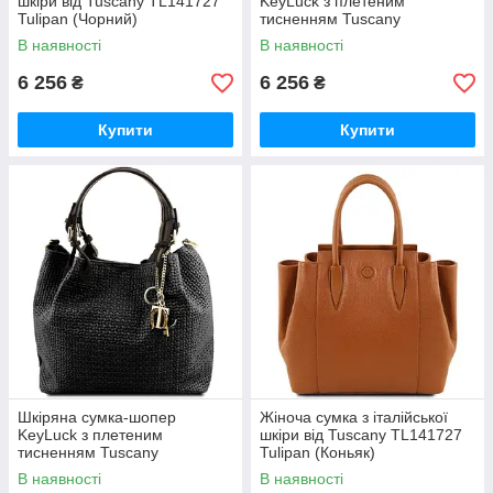
шкіри від Tuscany TL141727
KeyLuck з плетеним
Tulipan (Чорний)
тисненням Tuscany
TL141573 (Cinnamon)
В наявності
В наявності
6 256
6 256
₴
₴
Купити
Купити
Шкіряна сумка-шопер
Жіноча сумка з італійської
KeyLuck з плетеним
шкіри від Tuscany TL141727
тисненням Tuscany
Tulipan (Коньяк)
TL141573 (Чорний)
В наявності
В наявності