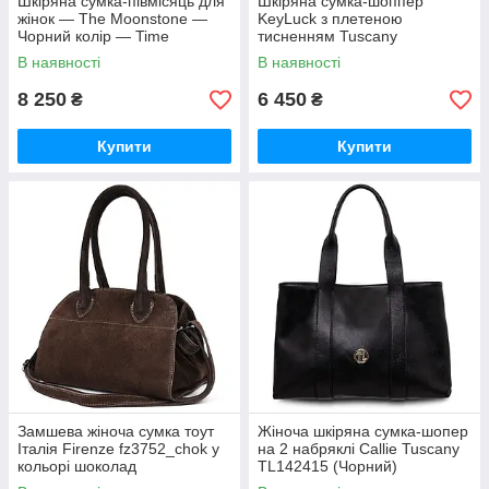
Шкіряна сумка-півмісяць для
Шкіряна сумка-шоппер
жінок — The Moonstone —
KeyLuck з плетеною
Чорний колір — Time
тисненням Tuscany
Resistance 5247701
TL141573
В наявності
В наявності
8 250
6 450
₴
₴
Купити
Купити
Замшева жіноча сумка тоут
Жіноча шкіряна сумка-шопер
Італія Firenze fz3752_chok у
на 2 набряклі Callie Tuscany
кольорі шоколад
TL142415 (Чорний)