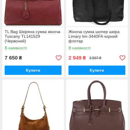
TL Bag Шкіряна сумка жіноча
Жіноча сумка шопер шкіра
Tuscany TL141529
Limary lim-3440FA чорний
(Червоний)
флотар
В наявності
В наявності
7 650
2 949
₴
₴
3 597 ₴
Купити
Купити