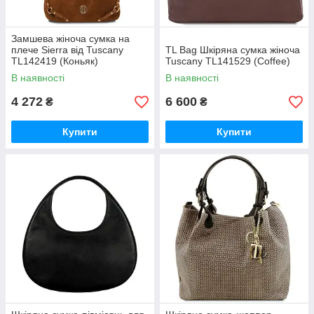
Замшева жіноча сумка на
плече Sierra від Tuscany
TL Bag Шкіряна сумка жіноча
TL142419 (Коньяк)
Tuscany TL141529 (Coffee)
В наявності
В наявності
4 272
6 600
₴
₴
Купити
Купити