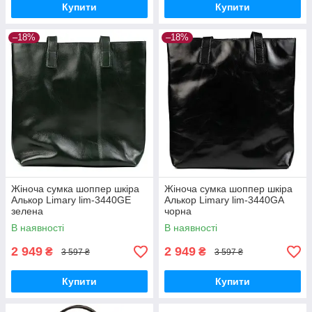
Купити
Купити
–18%
–18%
Жіноча сумка шоппер шкіра
Жіноча сумка шоппер шкіра
Алькор Limary lim-3440GE
Алькор Limary lim-3440GA
зелена
чорна
В наявності
В наявності
2 949
2 949
₴
₴
3 597 ₴
3 597 ₴
Купити
Купити