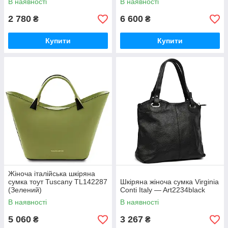
В наявності
В наявності
2 780
6 600
₴
₴
Купити
Купити
Жіноча італійська шкіряна
сумка тоут Tuscany TL142287
Шкіряна жіноча сумка Virginia
(Зелений)
Conti Italy — Art2234black
В наявності
В наявності
5 060
3 267
₴
₴