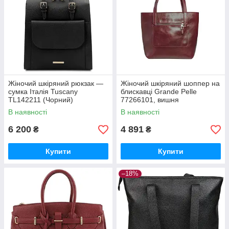
Жіночий шкіряний рюкзак —
Жіночий шкіряний шоппер на
сумка Італія Tuscany
блискавці Grande Pelle
TL142211 (Чорний)
77266101, вишня
В наявності
В наявності
6 200
4 891
₴
₴
Купити
Купити
–18%