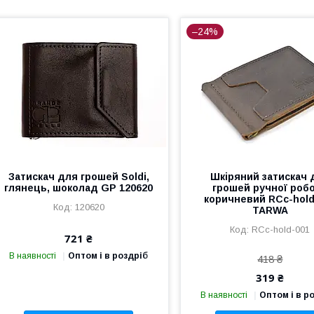
–24%
Затискач для грошей Soldi,
Шкіряний затискач 
глянець, шоколад GP 120620
грошей ручної роб
коричневий RCc-hold
120620
TARWA
RCc-hold-001
721 ₴
В наявності
Оптом і в роздріб
418 ₴
319 ₴
В наявності
Оптом і в р