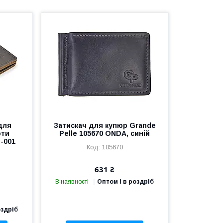
для
Затискач для купюр Grande
оти
Pelle 105670 ONDA, синій
-001
105670
631 ₴
В наявності
Оптом і в роздріб
оздріб