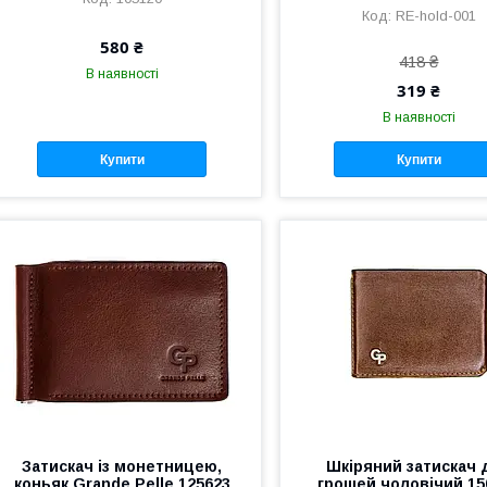
RE-hold-001
580 ₴
418 ₴
В наявності
319 ₴
В наявності
Купити
Купити
Затискач із монетницею,
Шкіряний затискач 
коньяк Grande Pelle 125623
грошей чоловічий 15