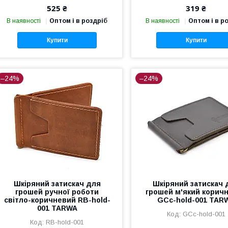
525 ₴
319 ₴
В наявності
Оптом і в роздріб
В наявності
Оптом і в р
Купити
Купити
–24%
–24%
Шкіряний затискач для
Шкіряний затискач 
грошей ручної роботи
грошей м'який корич
світло-коричневий RB-hold-
GCc-hold-001 TAR
001 TARWA
GCc-hold-001
RB-hold-001