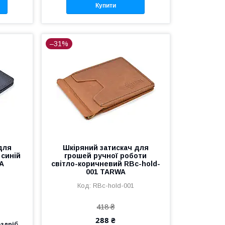
Купити
–31%
для
Шкіряний затискач для
 синій
грошей ручної роботи
WA
світло-коричневий RBc-hold-
001 TARWA
RBc-hold-001
418 ₴
288 ₴
оздріб