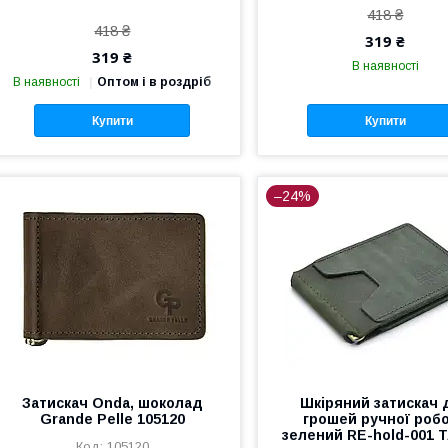
418 ₴
418 ₴
319 ₴
319 ₴
В наявності
В наявності
Оптом і в роздріб
Купити
Купити
–24%
Затискач Onda, шоколад
Шкіряний затискач 
Grande Pelle 105120
грошей ручної роб
зелений RE-hold-001 
105120