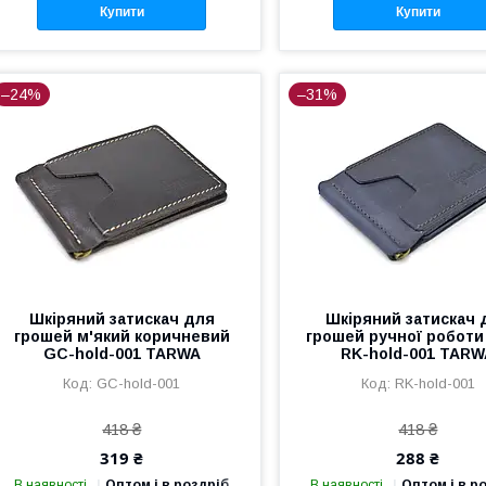
Купити
Купити
–24%
–31%
Шкіряний затискач для
Шкіряний затискач 
грошей м'який коричневий
грошей ручної роботи
GC-hold-001 TARWA
RK-hold-001 TAR
GC-hold-001
RK-hold-001
418 ₴
418 ₴
319 ₴
288 ₴
В наявності
Оптом і в роздріб
В наявності
Оптом і в р