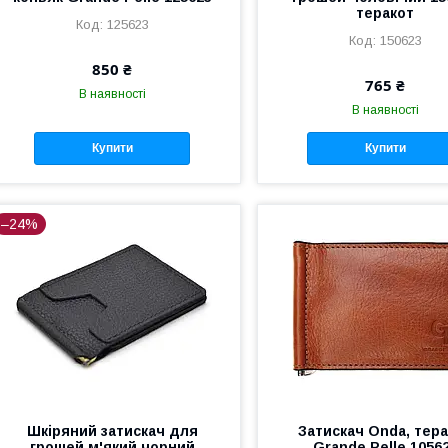
теракот
125623
150623
850 ₴
765 ₴
В наявності
В наявності
Купити
Купити
–24%
Шкіряний затискач для
Затискач Onda, тер
грошей м'який чорний
Grande Pelle 1056