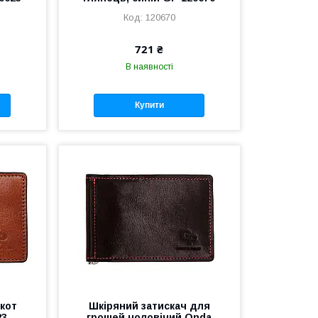
120670
721 ₴
В наявності
Купити
акот
Шкіряний затискач для
23
грошей чоловічий Onda