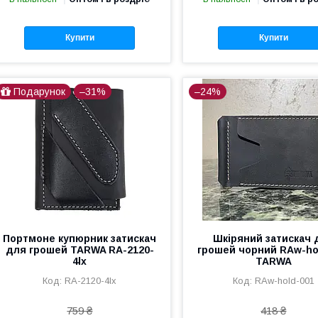
Купити
Купити
Подарунок
–31%
–24%
Портмоне купюрник затискач
Шкіряний затискач 
для грошей TARWA RA-2120-
грошей чорний RAw-ho
4lx
TARWA
RA-2120-4lx
RAw-hold-001
759 ₴
418 ₴