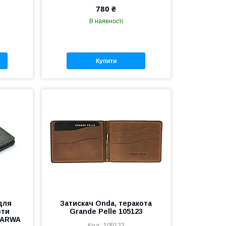
780 ₴
В наявності
Купити
для
Затискач Onda, теракота
оти
Grande Pelle 105123
TARWA
105123