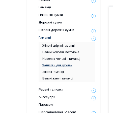
Гаманці
Напоясні сумки
Дорожні сумки
Шкіряні дорожні сумки
Гаманці
Жіночі шкіряні гаманці
Великі чоловічі портмоне
Невеликі чоловічі гаманці
Затискач для грошей
Жіночі гаманці
Великі жіночі гаманці
Ремені та пояси
Аксесуари
Парасолі
Шкіргалантерея Visconti