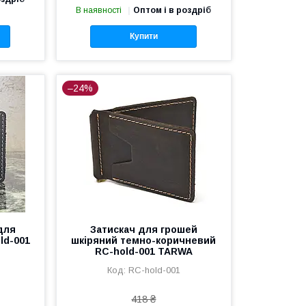
В наявності
Оптом і в роздріб
Купити
–24%
для
Затискач для грошей
ld-001
шкіряний темно-коричневий
RC-hold-001 TARWA
RC-hold-001
418 ₴