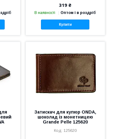
319 ₴
оздріб
В наявності
Оптом і в роздріб
Купити
для
Затискач для купюр ONDA,
невий
шоколад із монетницею
WA
Grande Pelle 125620
125620