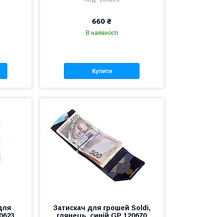
660 ₴
В наявності
Купити
для
Затискач для грошей Soldi,
0623
глянець, синій GP 120670