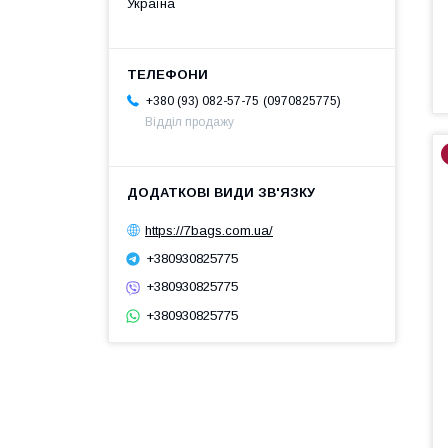
Україна
0970825775
+380 (93) 082-57-75
Відділ продажу
https://7bags.com.ua/
+380930825775
+380930825775
+380930825775