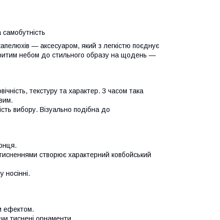
а самобутність
капелюхів — аксесуаром, який з легкістю поєднує
критим небом до стильного образу на щодень —
овічність, текстуру та характер. З часом така
вим.
ість вибору. Візуально подібна до
онця.
тисненнями створює характерний ковбойський
 носінні.
им ефектом.
 чи тиснені орнаменти.