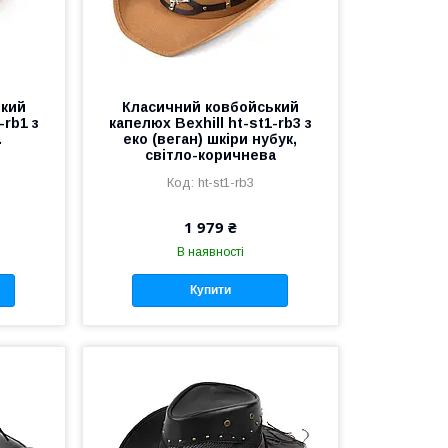
ький
Класичний ковбойський
-rb1 з
капелюх Bexhill ht-st1-rb3 з
.
еко (веган) шкіри нубук,
світло-коричнева
ht-st1-rb3
1 979 ₴
В наявності
Купити