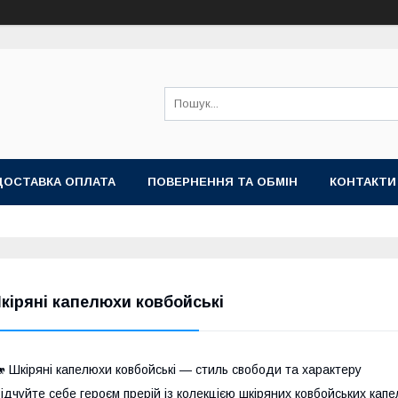
ДОСТАВКА ОПЛАТА
ПОВЕРНЕННЯ ТА ОБМІН
КОНТАКТИ
кіряні капелюхи ковбойські
 Шкіряні капелюхи ковбойські — стиль свободи та характеру
ідчуйте себе героєм прерій із колекцією шкіряних ковбойських капе