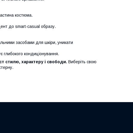
частина костюма.
цент до smart-casual образу.
льними засобами для шкіри, уникати
є глибокого кондиціонування.
т стилю, характеру і свободи.
Виберіть свою
стерну.