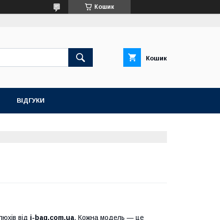
Кошик
Кошик
ВІДГУКИ
люхів від
i-bag.com.ua
. Кожна модель — це