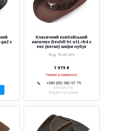
ький
Класичний ковбойський
-ga2 з
капелюх Bexhill ht-st1-rb4 з
еко (веган) шкіри нубук
ht-st1-rb4
1 979 ₴
Немає в наявності
+380 (93) 082-57-75
0970825775
Відділ продажу