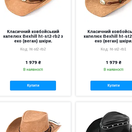
Класичний ковбойський
Класичний ковбойс
капелюх Bexhill ht-st2-rb2 з
капелюх Bexhill ht-st2
еко (веган) шкіри.
еко (веган) шкіри
ht-st2-rb2
ht-st2-rb1
1 979 ₴
1 979 ₴
В наявності
В наявності
Купити
Купити