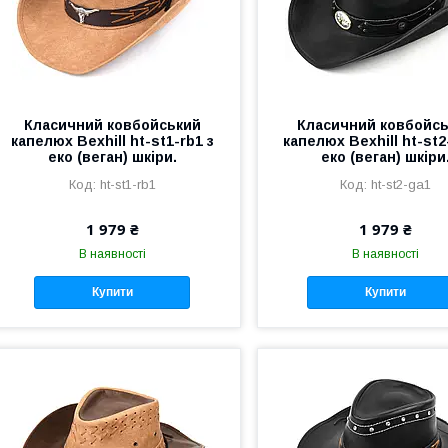
Класичний ковбойський
Класичний ковбойс
капелюх Bexhill ht-st1-rb1 з
капелюх Bexhill ht-st2
еко (веган) шкіри.
еко (веган) шкіри
ht-st1-rb1
ht-st2-ga1
1 979 ₴
1 979 ₴
В наявності
В наявності
Купити
Купити