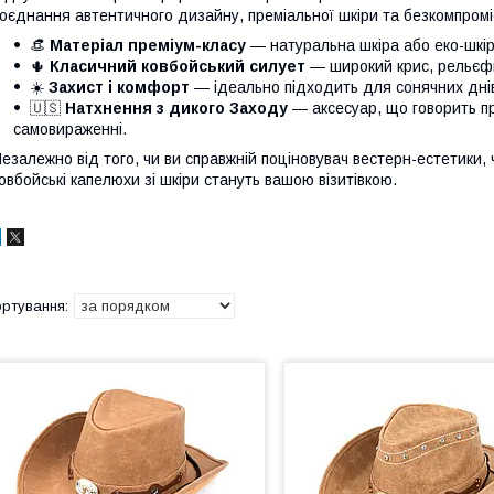
оєднання автентичного дизайну, преміальної шкіри та безкомпромі
👒
Матеріал преміум-класу
— натуральна шкіра або еко-шкіра
🌵
Класичний ковбойський силует
— широкий крис, рельєфн
☀️
Захист і комфорт
— ідеально підходить для сонячних днів
🇺🇸
Натхнення з дикого Заходу
— аксесуар, що говорить пр
самовираженні.
езалежно від того, чи ви справжній поціновувач вестерн-естетики
овбойські капелюхи зі шкіри стануть вашою візитівкою.