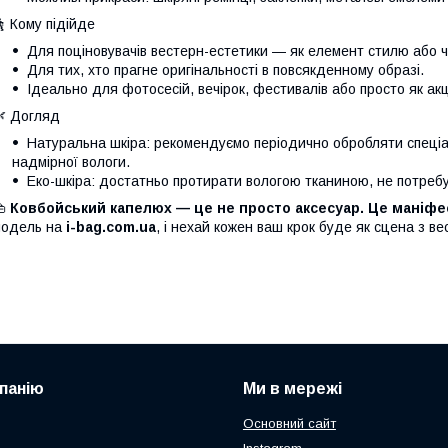
 Кому підійде
Для поціновувачів вестерн-естетики — як елемент стилю або 
Для тих, хто прагне оригінальності в повсякденному образі.
Ідеально для фотосесій, вечірок, фестивалів або просто як ак
 Догляд
Натуральна шкіра: рекомендуємо періодично обробляти спеціа
надмірної вологи.
Еко-шкіра: достатньо протирати вологою тканиною, не потребу
👜
Ковбойський капелюх — це не просто аксесуар. Це маніфес
модель на
i-bag.com.ua
, і нехай кожен ваш крок буде як сцена з ве
панію
Ми в мережі
Основний сайт