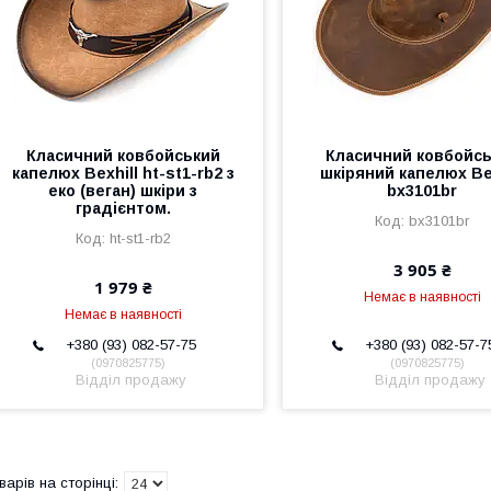
Класичний ковбойський
Класичний ковбойс
капелюх Bexhill ht-st1-rb2 з
шкіряний капелюх Bex
еко (веган) шкіри з
bx3101br
градієнтом.
bx3101br
ht-st1-rb2
3 905 ₴
1 979 ₴
Немає в наявності
Немає в наявності
+380 (93) 082-57-75
+380 (93) 082-57-7
0970825775
0970825775
Відділ продажу
Відділ продажу