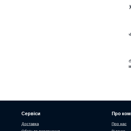


Сервіси
Про ком
Доставка
Про нас