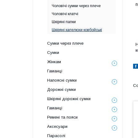
п
Чоловічі сумки через плече
Чоловічі клатчі
Шкіряні папки
Шкіряні капелюхи ковбойські
Сумки через плече
Н
к
Сумки
Жінкам
Гаманці
Напоясні сумки
Дорожні сумки
Шкіряні дорожні сумки
Гаманці
Ремені та пояси
Аксесуари
Парасолі