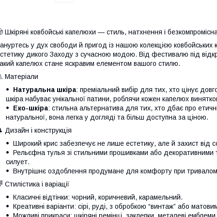
 Шкіряні ковбойські капелюхи — стиль, натхнення і безкомпромісн
ануртесь у дух свободи й пригод із нашою колекцією ковбойських 
стетику дикого Заходу з сучасною модою. Від фестивалю під від
акий капелюх стане яскравим елементом вашого стилю.
 Матеріали
Натуральна шкіра
: преміальний вибір для тих, хто цінує довг
шкіра набуває унікальної патини, роблячи кожен капелюх винятко
Еко-шкіра
: стильна альтернатива для тих, хто дбає про етичн
натуральної, вона легка у догляді та більш доступна за ціною.
 Дизайн і конструкція
Широкий крис забезпечує не лише естетику, але й захист від с
Рельєфна тулья зі стильними прошивками або декоративними 
силует.
Внутрішнє оздоблення продумане для комфорту при тривалому
 Стилістика і варіації
Класичні відтінки: чорний, коричневий, карамельний.
Креативні варіанти: сірі, руді, з обробкою “винтаж” або матов
Можливі прикраси: шкіряні ремінці, заклепки, металеві емблеми