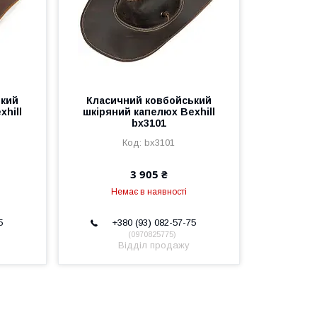
ький
Класичний ковбойський
hill
шкіряний капелюх Bexhill
bx3101
bx3101
3 905 ₴
Немає в наявності
5
+380 (93) 082-57-75
0970825775
Відділ продажу