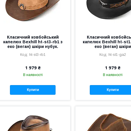
Класичний ковбойський
Класичний ковбойс
капелюх Bexhill ht-st3-rb1 з
капелюх Bexhill ht-st1
еко (веган) шкіри нубук.
еко (веган) шкіри
ht-st3-rb1
ht-st1-ga2
1 979 ₴
1 979 ₴
В наявності
В наявності
Купити
Купити