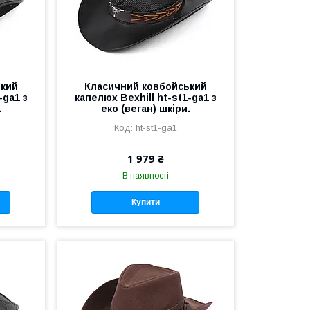
ький
Класичний ковбойський
-ga1 з
капелюх Bexhill ht-st1-ga1 з
.
еко (веган) шкіри.
ht-st1-ga1
1 979 ₴
В наявності
Купити