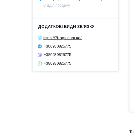
Відділ продажу
https://7bags.com.ua/
+380930825775
+380930825775
+380930825775