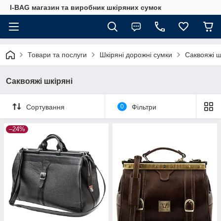
I-BAG магазин та виробник шкіряних сумок
Товари та послуги
Шкіряні дорожні сумки
Саквояжі ш
Саквояжі шкіряні
Сортування
0
Фільтри
–24%