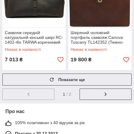
Саквояж середній
Шкіряний чоловічий
натуральній кінській шкірі RC-
портфель саквояж Canova
1402-4lx TARWA коричневий
Tuscany TL142352 (Темно-
коричневий)
Немає в наявності
Немає в наявності
7 013
19 800
₴
₴
Показати ще
1
/ 2
Про нас
100% позитивних з 40 відгуків за рік
Працює з 30.12.2013