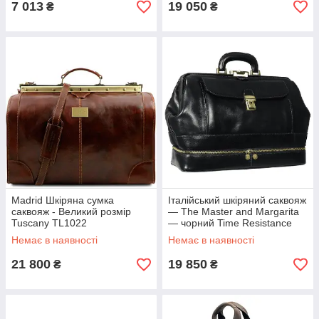
7 013
19 050
₴
₴
Madrid Шкіряна сумка
Італійський шкіряний саквояж
саквояж - Великий розмір
— The Master and Margarita
Tuscany TL1022
— чорний Time Resistance
Немає в наявності
Немає в наявності
21 800
19 850
₴
₴