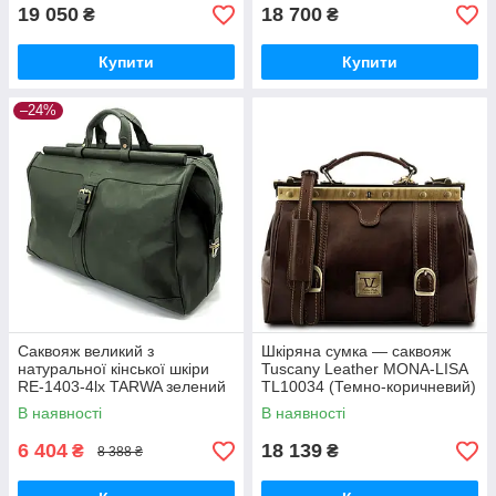
19 050
18 700
₴
₴
Купити
Купити
–24%
Саквояж великий з
Шкіряна сумка — саквояж
натуральної кінської шкіри
Tuscany Leather MONA-LISA
RE-1403-4lx TARWA зелений
TL10034 (Темно-коричневий)
В наявності
В наявності
6 404
18 139
₴
₴
8 388 ₴