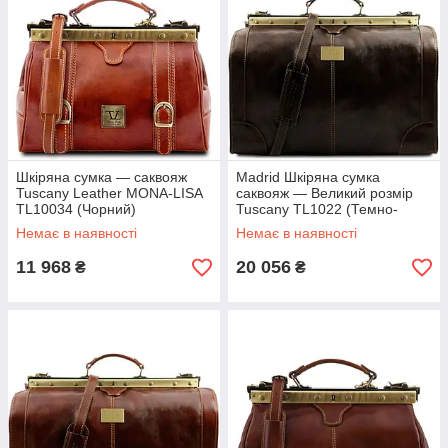
Шкіряна сумка — саквояж
Madrid Шкіряна сумка
Tuscany Leather MONA-LISA
саквояж — Великий розмір
TL10034 (Чорний)
Tuscany TL1022 (Темно-
коричневий)
Немає в наявності
Немає в наявності
11 968
20 056
₴
₴