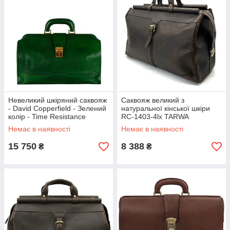
Невеликий шкіряний саквояж
Саквояж великий з
- David Copperfield - Зелений
натуральної кінської шкіри
колір - Time Resistance
RC-1403-4lx TARWA
5230001
коричневий
Немає в наявності
Немає в наявності
15 750
8 388
₴
₴