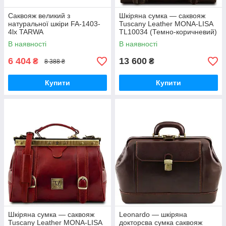
Саквояж великий з
Шкіряна сумка — саквояж
натуральної шкіри FA-1403-
Tuscany Leather MONA-LISA
4lx TARWA
TL10034 (Темно-коричневий)
В наявності
В наявності
6 404
13 600
₴
₴
8 388 ₴
Купити
Купити
Шкіряна сумка — саквояж
Leonardo — шкіряна
Tuscany Leather MONA-LISA
докторсва сумка саквояж