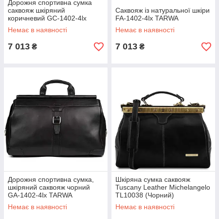
Дорожня спортивна сумка
саквояж шкіряний
Саквояж із натуральної шкіри
коричневий GC-1402-4lx
FA-1402-4lx TARWA
TARWA
Немає в наявності
Немає в наявності
7 013
7 013
₴
₴
Дорожня спортивна сумка,
Шкіряна сумка саквояж
шкіряний саквояж чорний
Tuscany Leather Michelangelo
GA-1402-4lx TARWA
TL10038 (Чорний)
Немає в наявності
Немає в наявності