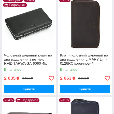
Подарунок
Чоловічий шкіряний клатч на
Клатч чоловічий шкіряний на
два відділення з петлею і
два відділення LIMARY Lim-
RFID TARWA GA-6060-4lx
0128RC коричневий
В наявності
В наявності
2 035
2 063
₴
₴
2 666 ₴
2 309 ₴
Купити
Купити
–24%
Подарунок
–11%