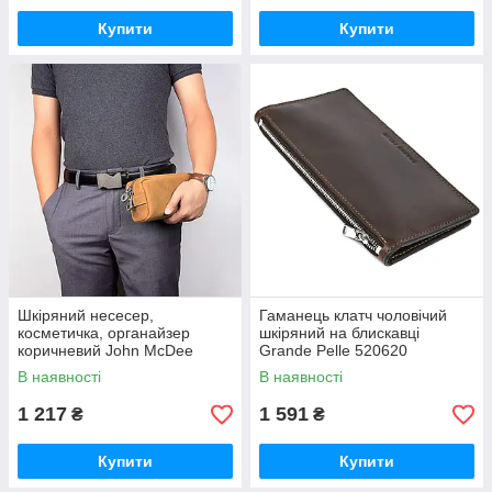
Купити
Купити
Шкіряний несесер,
Гаманець клатч чоловічий
косметичка, органайзер
шкіряний на блискавці
коричневий John McDee
Grande Pelle 520620
C013B
В наявності
В наявності
1 217
1 591
₴
₴
Купити
Купити