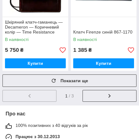
Шкіряний клатч-гаманець —
Decameron — Коричневий
колір — Time Resistance
Клатч Firenze синій 867-1170
5218101
В наявності
В наявності
5 750
1 385
₴
₴
Купити
Купити
Показати ще
1
/ 3
Про нас
100% позитивних з 40 відгуків за рік
Працює з 30.12.2013