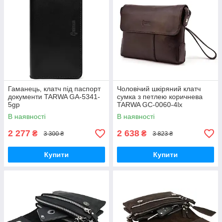
Гаманець, клатч під паспорт
Чоловічий шкіряний клатч
документи TARWA GA-5341-
сумка з петлею коричнева
5gp
TARWA GC-0060-4lx
В наявності
В наявності
2 277
2 638
₴
₴
3 300 ₴
3 823 ₴
Купити
Купити