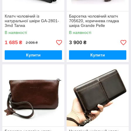
Клатч чоловічий із
Барсетка чоловічий клатч
натуральної шкіри GA-2801-
705620, коричнева гладка
3md Tarwa
шкіра Grande Pelle
В наявності
В наявності
1 685
3 900
₴
₴
2 006 ₴
Купити
Купити