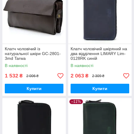
Клатч чоловічий із
Клатч чоловічий шкіряний на
натуральної шкіри GC-2801-
два відділення LIMARY Lim-
3md Tarwa
0128RK синій
В наявності
В наявності
1 532
2 063
₴
₴
2 006 ₴
2 309 ₴
Купити
Купити
–11%