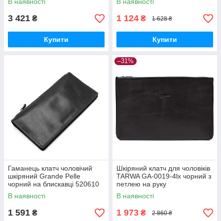
В наявності
В наявності
3 421
1 124
₴
₴
1 628 ₴
Купити
Купити
–31%
Гаманець клатч чоловічий
Шкіряний клатч для чоловіків
шкіряний Grande Pelle
TARWA GA-0019-4lx чорний з
чорний на блискавці 520610
петлею на руку
В наявності
В наявності
1 591
1 973
₴
₴
2 860 ₴