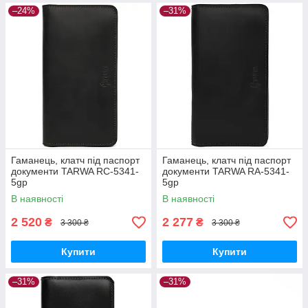
–24%
–31%
Гаманець, клатч під паспорт
Гаманець, клатч під паспорт
документи TARWA RC-5341-
документи TARWA RA-5341-
5gp
5gp
В наявності
В наявності
2 520
2 277
₴
₴
3 300 ₴
3 300 ₴
Купити
Купити
–31%
–31%