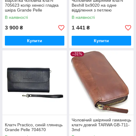
Барсетка чоловіча клатч
Чоловічий шкіряний клатч
705623 колір хенесі гладка
Bexhill bx9020 на одне
шкіра Grande Pelle
відділення з петлею
В наявності
В наявності
3 900
1 441
₴
₴
Купити
Купити
–31%
Чоловічий шкіряний гаманець
Клатч Practico, синій глянець
клатч довгий TARWA GB-711-
Grande Pelle 704670
3md