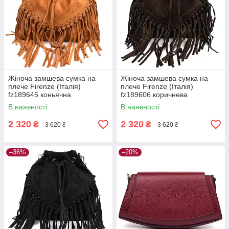
Жіноча замшева сумка на
Жіноча замшева сумка на
плече Firenze (Італія)
плече Firenze (Італія)
fz189645 коньячна
fz189606 коричнева
В наявності
В наявності
2 320
2 320
₴
₴
3 620 ₴
3 620 ₴
–36%
–20%