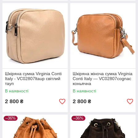
Шкіряна сумка Virginia Conti
Шкіряна жіноча сумка Virginia
Italy - VC02807ltaup світлий
Conti Italy — VC02807cognac
тауп
коньячна
В наявності
В наявності
2 800
2 800
₴
₴
–36%
–36%