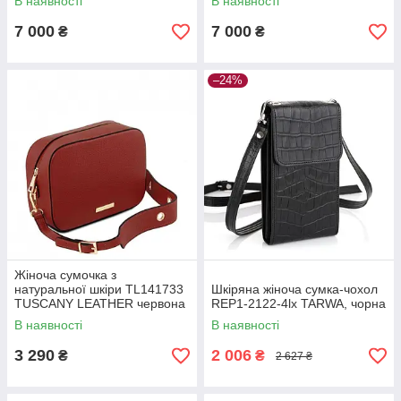
В наявності
В наявності
7 000
7 000
₴
₴
–24%
Жіноча сумочка з
натуральної шкіри TL141733
Шкіряна жіноча сумка-чохол
TUSCANY LEATHER червона
REP1-2122-4lx TARWA, чорна
В наявності
В наявності
3 290
2 006
₴
₴
2 627 ₴