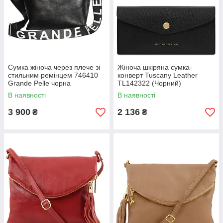
Сумка жіноча через плече зі
Жіноча шкіряна сумка-
стильним ремінцем 746410
конверт Tuscany Leather
Grande Pelle чорна
TL142322 (Чорний)
В наявності
В наявності
3 900
2 136
₴
₴