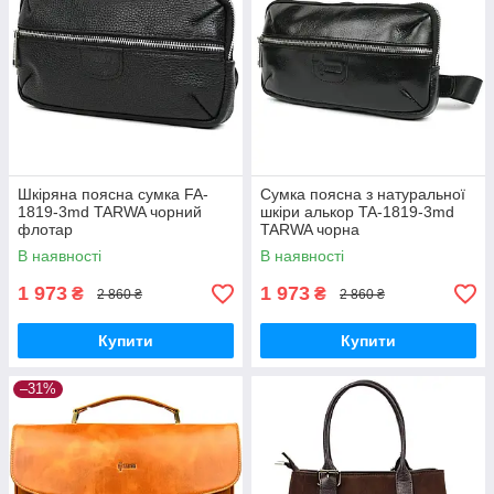
Шкіряна поясна сумка FA-
Сумка поясна з натуральної
1819-3md TARWA чорний
шкіри алькор TA-1819-3md
флотар
TARWA чорна
В наявності
В наявності
1 973
1 973
₴
₴
2 860 ₴
2 860 ₴
Купити
Купити
–31%