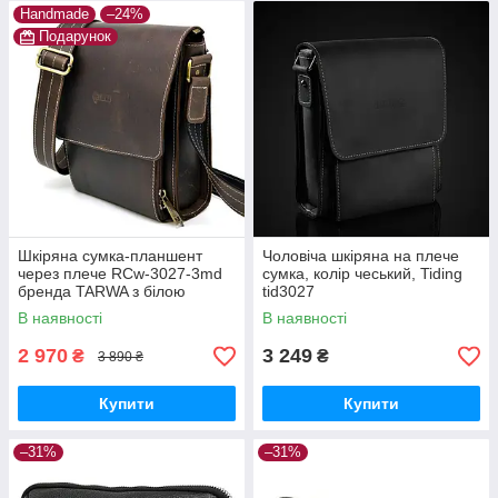
Handmade
–24%
Подарунок
Шкіряна сумка-планшент
Чоловіча шкіряна на плече
через плече RCw-3027-3md
сумка, колір чеський, Tiding
бренда TARWA з білою
tid3027
строчкою
В наявності
В наявності
2 970
3 249
₴
₴
3 890 ₴
Купити
Купити
–31%
–31%