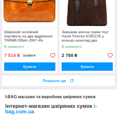
Шкіряний чоловічий
Замшева жіноча сумка тоут
портфель на два відділення
Італія Firenze fz381135 у
TARWA GBalc-2067-4lx
кольорі шоколад два
медовий
відділення
В наявності
В наявності
7 514
2 780
₴
₴
10 889 ₴
Купити
Купити
Показати ще
I-BAG магазин та виробник шкіряних сумок
Інтернет-магазин шкіряних сумок
i-
bag.com.ua