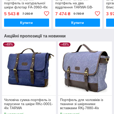
портфель із натуральної
портфель на два
орга
шкіри флотар FA-3960-4lx
відділення TARWA GB-
блис
TARWA
2067-4lx
А4+ 
5 543
7 474
3 9
₴
₴
7 260 ₴
9 789 ₴
Купити
Купити
Акційні пропозиції та новинки
–49%
–49%
Чоловіча сумка-портфель із
Портфель для чоловіків із
парусини та шкіри RKc-0001-
тканини зі шкіряними
4lx TARWA
вставками RKj-7880-4lx
TARWA
В наявності
В наявності