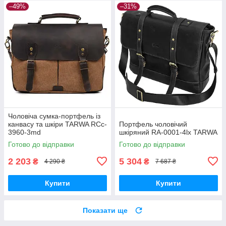
–49%
–31%
Чоловіча сумка-портфель із
канвасу та шкіри TARWA RCc-
Портфель чоловічий
3960-3md
шкіряний RA-0001-4lx TARWA
Готово до відправки
Готово до відправки
2 203
5 304
₴
₴
4 290 ₴
7 687 ₴
Купити
Купити
Показати ще