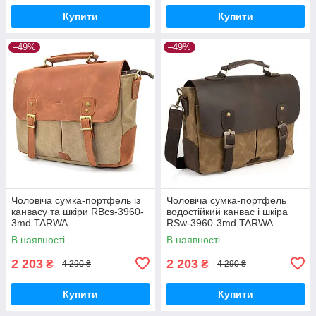
Купити
Купити
–49%
–49%
Чоловіча сумка-портфель із
Чоловіча сумка-портфель
канвасу та шкіри RBcs-3960-
водостійкий канвас і шкіра
3md TARWA
RSw-3960-3md TARWA
В наявності
В наявності
2 203
2 203
₴
₴
4 290 ₴
4 290 ₴
Купити
Купити