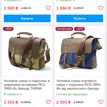
2 560
1 694
₴
₴
4 987 ₴
3 299 ₴
Купити
Купити
–49%
Handmade
–49%
Чоловіча сумка із парусини зі
Чоловіча сумка-портфель
шкіряними вставками RCs-
шкіра + парусина RCK-3960-
3960-4lx бренда TARWA
4lx від українського бренда
TARWA
В наявності
Готово до відправки
2 203
2 203
₴
₴
4 290 ₴
4 290 ₴