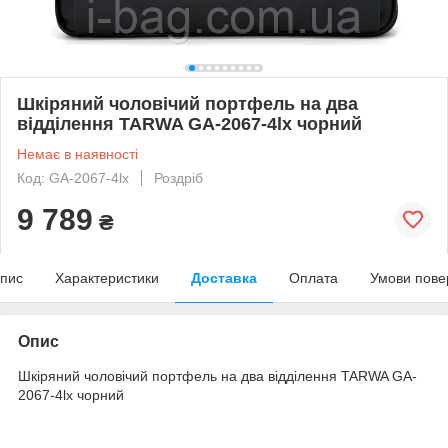
Шкіряний чоловічий портфель на два
відділення TARWA GA-2067-4lx чорний
Немає в наявності
Код: GA-2067-4lx
Роздріб
9 789
₴
пис
Характеристики
Доставка
Оплата
Умови пове
Опис
Шкіряний чоловічий портфель на два відділення TARWA GA-
2067-4lx чорний