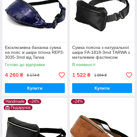
Ексклюзивна бананка сумка
Сумка поясна з натуральної
на пояс зі шкіри пітона REP3-
шкіри FA-1818-3md TARWA з
3035-3md від Tarwa
металевим фастексом
Готово до відправки
В наявності
4 260
1 522
₴
₴
6 174 ₴
1 994 ₴
Купити
Купити
Handmade
–24%
–24%
Подарунок