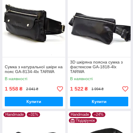
3D шкіряна поясна сумка з
Сумка з натуральної шкіри на
фастексом GA-1818-4lx
пояс GA-8134-4lx TARWA
TARWA
В наявності
В наявності
1 558
1 522
₴
₴
2 041 ₴
1 994 ₴
Купити
Купити
Handmade
–31%
Handmade
–24%
Подарунок