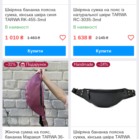
Шкіряна бананка поясна
Шкіряна сумка на пояс із
сумка, кінська шкіра синя
натуральної шкіри TARWA
TARWA RK-455-3md
RC-3035-3md
В наявності
В наявності
1 010
1 638
₴
₴
1 463 ₴
2 145 ₴
Купити
Купити
–31%
Подарунок
Handmade
–24%
Жіноча сумка на пояс,
Шкіряна бананка поясна
бананка Маракуя TARWA 36-
сумка, кінська шкіра TARWA