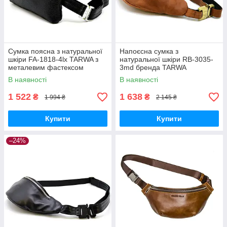
Сумка поясна з натуральної
Напоєсна сумка з
шкіри FA-1818-4lx TARWA з
натуральної шкіри RB-3035-
металевим фастексом
3md бренда TARWA
В наявності
В наявності
1 522
1 638
₴
₴
1 994 ₴
2 145 ₴
Купити
Купити
–24%