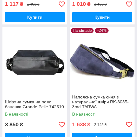
1 117
1 010
₴
₴
1 463 ₴
1 463 ₴
Купити
Купити
Handmade
–24%
Напоясна сумка синя з
Шкіряна сумка на пояс
натуральної шкіри RK-3035-
бананка Grande Pelle 742610
3md TARWA
В наявності
В наявності
3 850
1 638
₴
₴
2 145 ₴