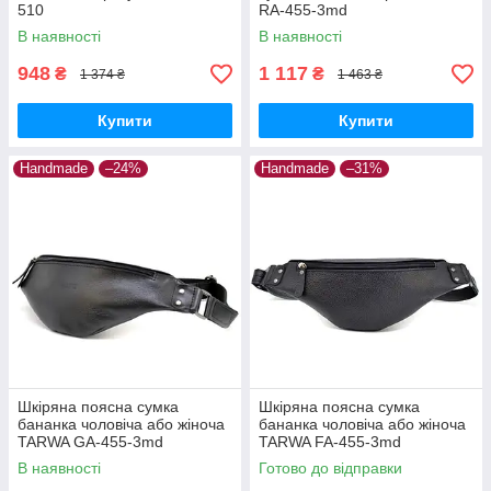
510
RA-455-3md
В наявності
В наявності
948
1 117
₴
₴
1 374 ₴
1 463 ₴
Купити
Купити
Handmade
–24%
Handmade
–31%
Шкіряна поясна сумка
Шкіряна поясна сумка
бананка чоловіча або жіноча
бананка чоловіча або жіноча
TARWA GA-455-3md
TARWA FA-455-3md
В наявності
Готово до відправки