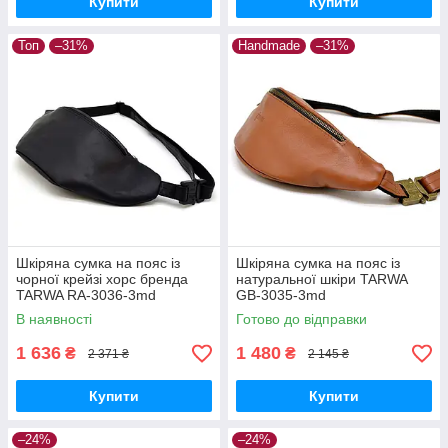
Купити
Купити
Топ
–31%
Handmade
–31%
Шкіряна сумка на пояс із
Шкіряна сумка на пояс із
чорної крейзі хорс бренда
натуральної шкіри TARWA
TARWA RA-3036-3md
GB-3035-3md
В наявності
Готово до відправки
1 636
1 480
₴
₴
2 371 ₴
2 145 ₴
Купити
Купити
–24%
–24%