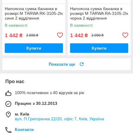
Напоясна сумка бананка в
Напоясна сумка бананка в
розмірі М TARWA RK-3105-2lx
розмірі М TARWA RA-3105-2lx
синя 2 відділення
чорна 2 відділення
В наявності
В наявності
1 442
1 442
₴
₴
2 090 ₴
2 090 ₴
Купити
Купити
Показати ще
Про нас
100% позитивних з 40 відгуків за рік
Працює з 30.12.2013
м. Київ
вул. П.Григоренка 22/20, офіс 7, Київ, Україна
Контакти