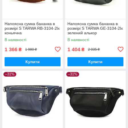
Напоясна сумка бананка в
Напоясна сумка бананка в
розмірі S TARWA RB-3104-2lx
розмірі S TARWA GE-3104-2lx
коньячна
зелений алькор
В наявності
В наявності
1 366
1 404
₴
₴
1 980 ₴
2 035 ₴
Купити
Купити
–31%
–31%