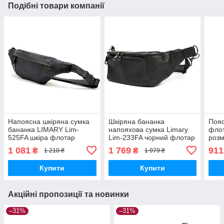
Подібні товари компанії
Напоясна шкіряна сумка
Шкіряна бананка
Пояс
бананка LIMARY Lim-
напояхова сумка Limary
флот
525FA шкіра флотар
Lim-233FA чорний флотар
розм
3md
1 081
1 769
911
₴
₴
1 210 ₴
1 979 ₴
Купити
Купити
Акційні пропозиції та новинки
–31%
–31%