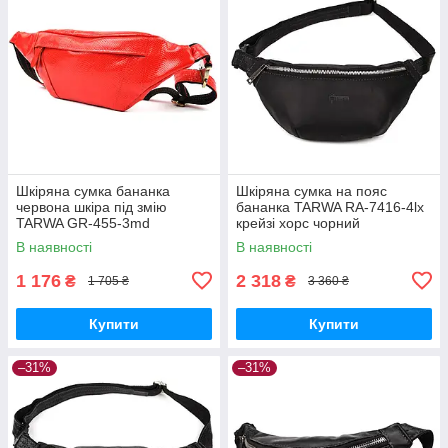
Шкіряна сумка бананка
Шкіряна сумка на пояс
червона шкіра під змію
бананка TARWA RA-7416-4lx
TARWA GR-455-3md
крейзі хорс чорний
В наявності
В наявності
1 176
2 318
₴
₴
1 705 ₴
3 360 ₴
Купити
Купити
–31%
–31%