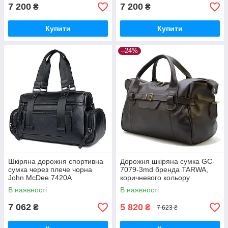
7 200
7 200
₴
₴
Купити
Купити
–24%
Шкіряна дорожня спортивна
Дорожня шкіряна сумка GC-
сумка через плече чорна
7079-3md бренда TARWA,
John McDee 7420A
коричневого кольору
В наявності
В наявності
7 062
5 820
₴
₴
7 623 ₴