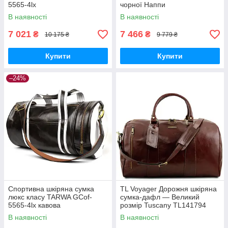
5565-4lx
чорної Наппи
В наявності
В наявності
7 021
7 466
₴
₴
10 175 ₴
9 779 ₴
Купити
Купити
–24%
Спортивна шкіряна сумка
TL Voyager Дорожня шкіряна
люкс класу TARWA GCof-
сумка-дафл — Великий
5565-4lx кавова
розмір Tuscany TL141794
(Коричневий)
В наявності
В наявності