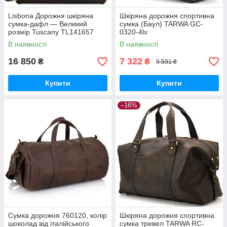
Lisbona Дорожня шкіряна
Шкіряна дорожня спортивна
сумка-дафл — Великий
сумка (Баул) TARWA GC-
розмір Tuscany TL141657
0320-4lx
(Темно-коричневий)
В наявності
В наявності
16 850
7 322
₴
₴
9 591 ₴
Купити
Купити
–16%
Сумка дорожня 760120, колір
Шкіряна дорожня спортивна
шоколад від італійського
сумка тревел TARWA RC-