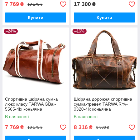
7 769
17 300
₴
₴
10 175 ₴
Купити
Купити
–24%
–16%
Спортивна шкіряна сумка
Шкіряна дорожня спортивна
люкс класу TARWA GBal-
сумка-тревел TARWA RYv-
5565-4lx коньячна
0320-4lx коньячна
В наявності
В наявності
7 769
8 316
₴
₴
10 175 ₴
9 900 ₴