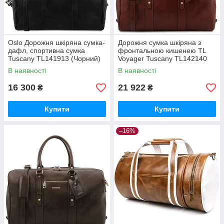
Oslo Дорожня шкіряна сумка-
Дорожня сумка шкіряна з
дафл, спортивна сумка
фронтальною кишенею TL
Tuscany TL141913 (Чорний)
Voyager Tuscany TL142140
(Коричневий)
В наявності
В наявності
16 300
21 922
₴
₴
Купити
Купити
–16%