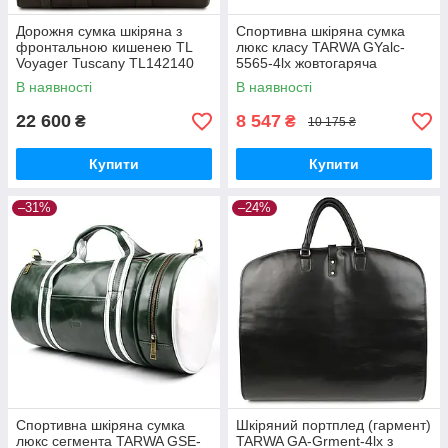
Дорожня сумка шкіряна з
Спортивна шкіряна сумка
фронтальною кишенею TL
люкс класу TARWA GYalc-
Voyager Tuscany TL142140
5565-4lx жовтогаряча
(Темно-коричневий)
В наявності
В наявності
22 600
8 547
₴
₴
10 175 ₴
Купити
Купити
–31%
–24%
Спортивна шкіряна сумка
Шкіряний портплед (гармент)
люкс сегмента TARWA GSE-
TARWA GA-Grment-4lx з