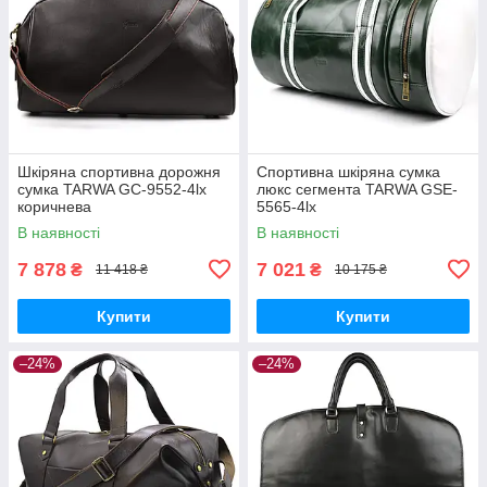
Шкіряна спортивна дорожня
Спортивна шкіряна сумка
сумка TARWA GC-9552-4lx
люкс сегмента TARWA GSE-
коричнева
5565-4lx
В наявності
В наявності
7 878
7 021
₴
₴
11 418 ₴
10 175 ₴
Купити
Купити
–24%
–24%