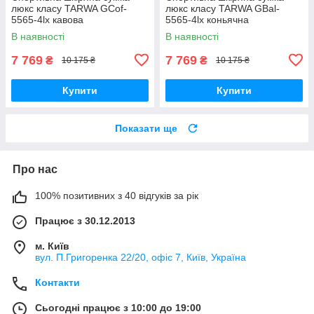
люкс класу TARWA GCof-
люкс класу TARWA GBal-
5565-4lx кавова
5565-4lx коньячна
В наявності
В наявності
7 769
7 769
₴
₴
10 175 ₴
10 175 ₴
Купити
Купити
Показати ще
Про нас
100% позитивних з 40 відгуків за рік
Працює з 30.12.2013
м. Київ
вул. П.Григоренка 22/20, офіс 7, Київ, Україна
Контакти
Сьогодні працює з 10:00 до 19:00