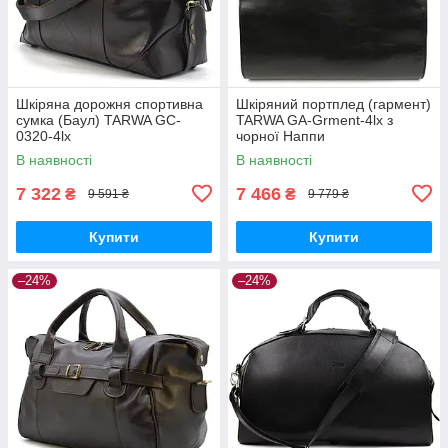
Шкіряна дорожня спортивна
Шкіряний портплед (гармент)
сумка (Баул) TARWA GC-
TARWA GA-Grment-4lx з
0320-4lx
чорної Наппи
В наявності
В наявності
7 322
7 466
₴
₴
9 591 ₴
9 779 ₴
Купити
Купити
–24%
–24%