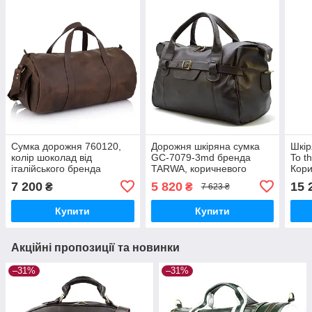
Сумка дорожня 760120,
Дорожня шкіряна сумка
Шкір
колір шоколад від
GC-7079-3md бренда
To t
італійського бренда
TARWA, коричневого
Кори
Grande Pelle
кольору
Resi
7 200
5 820
15 
₴
₴
7 623 ₴
Купити
Купити
Акційні пропозиції та новинки
–31%
–31%