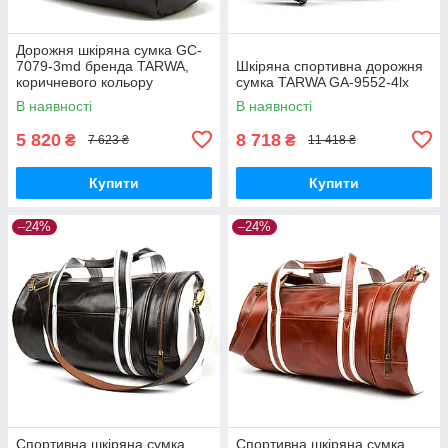
Дорожня шкіряна сумка GC-
7079-3md бренда TARWA,
Шкіряна спортивна дорожня
коричневого кольору
сумка TARWA GA-9552-4lx
В наявності
В наявності
5 820
8 718
₴
₴
7 623 ₴
11 418 ₴
Купити
Купити
–24%
–24%
Спортивна шкіряна сумка
Спортивна шкіряна сумка