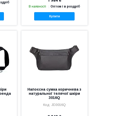
оздріб
В наявності
Оптом і в роздріб
Купити
кіри
Напоєсна сумка коричнева з
бренда
натуральної телячої шкіри
3016Q
JD3016Q