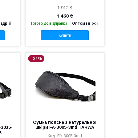
1 912 ₴
1 460 ₴
оздріб
Готово до відправки
Оптом і в роздріб
Купити
–31%
з
Сумка поясна з натуральної
-3035-
шкіри FA-3005-3md TARWA
A
FA-3005-3md