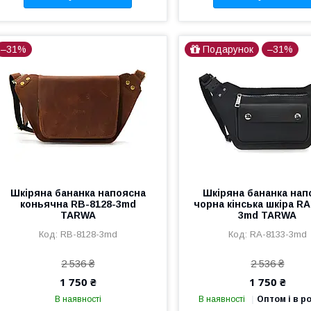
–31%
Подарунок
–31%
Шкіряна бананка напоясна
Шкіряна бананка нап
коньячна RB-8128-3md
чорна кінська шкіра RA
TARWA
3md TARWA
RB-8128-3md
RA-8133-3md
2 536 ₴
2 536 ₴
1 750 ₴
1 750 ₴
В наявності
В наявності
Оптом і в р