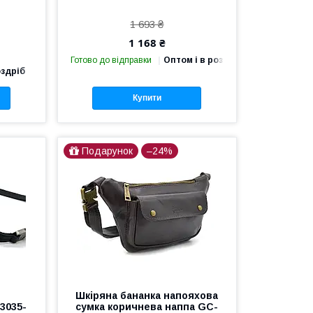
1 693 ₴
1 168 ₴
Готово до відправки
Оптом і в роздріб
оздріб
Купити
Подарунок
–24%
з
Шкіряна бананка напояхова
3035-
сумка коричнева наппа GC-