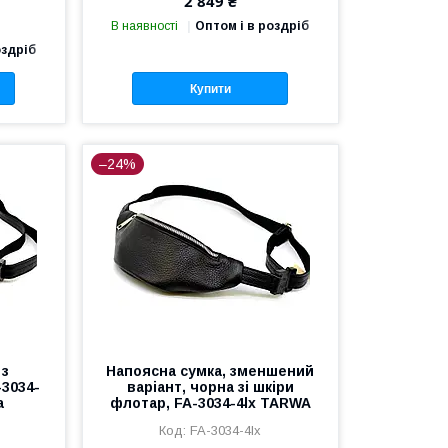
2 849 ₴
В наявності
Оптом і в роздріб
оздріб
Купити
–24%
 з
Напоясна сумка, зменшений
-3034-
варіант, чорна зі шкіри
a
флотар, FA-3034-4lx TARWA
FA-3034-4lx