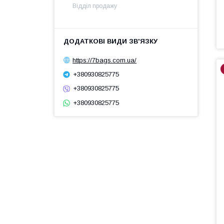
Відділ продажу
https://7bags.com.ua/
+380930825775
+380930825775
+380930825775