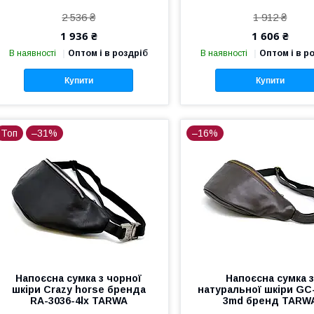
2 536 ₴
1 912 ₴
1 936 ₴
1 606 ₴
В наявності
Оптом і в роздріб
В наявності
Оптом і в р
Купити
Купити
Топ
–31%
–16%
Напоєсна сумка з чорної
Напоєсна сумка 
шкіри Crazy horse бренда
натуральної шкіри GC
RA-3036-4lx TARWA
3md бренд TARW