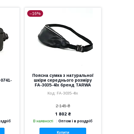
–16%
з
Поясна сумка з натуральної
-0741-
шкіри середнього розміру
FA-3035-4lx бренд TARWA
FA-3035-4lx
2 145 ₴
1 802 ₴
оздріб
В наявності
Оптом і в роздріб
Купити