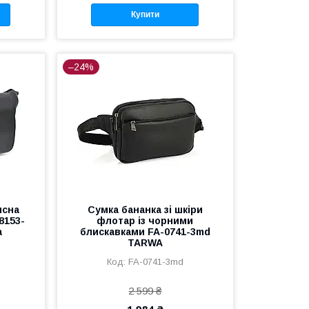
Купити
–24%
ясна
Сумка бананка зі шкіри
8153-
флотар із чорними
а
блискавками FA-0741-3md
TARWA
FA-0741-3md
2 599 ₴
1 984 ₴