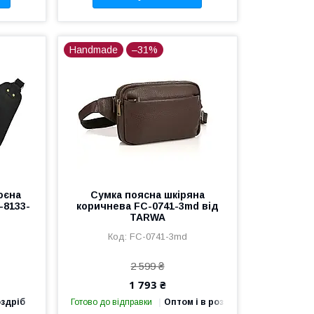
Handmade
–31%
оєна
Сумка поясна шкіряна
-8133-
коричнева FC-0741-3md від
TARWA
FC-0741-3md
2 599 ₴
1 793 ₴
оздріб
Готово до відправки
Оптом і в роздріб