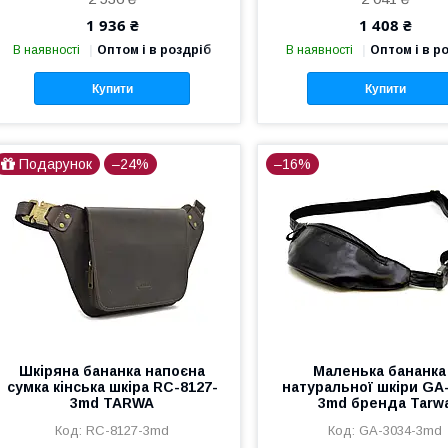
1 936 ₴
1 408 ₴
В наявності
Оптом і в роздріб
В наявності
Оптом і в р
Купити
Купити
Подарунок
–24%
–16%
Шкіряна бананка напоєна
Маленька бананка
сумка кінська шкіра RC-8127-
натуральної шкіри GA
3md TARWA
3md бренда Tarw
RC-8127-3md
GA-3034-3md