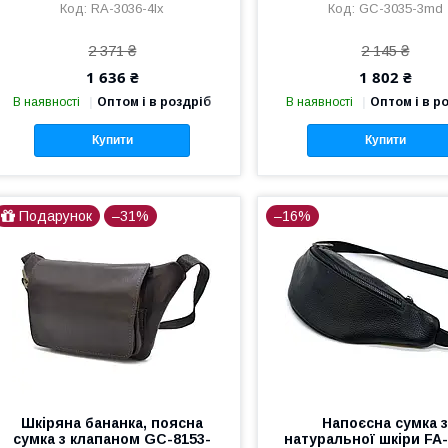
RA-3036-4lx
GC-3035-3md
2 371 ₴
2 145 ₴
1 636 ₴
1 802 ₴
В наявності
Оптом і в роздріб
В наявності
Оптом і в р
Купити
Купити
Подарунок
–31%
–16%
Шкіряна бананка, поясна
Напоєсна сумка 
сумка з клапаном GC-8153-
натуральної шкіри FA-