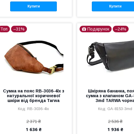
Купити
Купити
Топ
–31%
Подарунок
–24%
Сумка на пояс RB-3036-4lx з
Шкіряна бананка, по
натуральної коричневої
сумка з клапаном GA-
шкіри від бренда Tarwa
3md TARWA чорн
RB-3036-4lx
GA-8153-3md
2 371 ₴
2 536 ₴
1 636 ₴
1 936 ₴