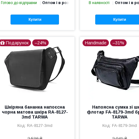
Готово до відправки
Оптом і в роздріб
В наявності
Оптом і в р
Купити
Купити
Подарунок
–24%
Handmade
–31%
Шкіряна бананка напоєсна
Напоясна сумка зі ш
чорна матова шкіра RA-8127-
флотар FA-8179-3md 
3md TARWA
TARWA
RA-8127-3md
FA-8179-3md
2 536 ₴
2 041 ₴