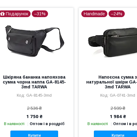
Подарунок
–31%
Handmade
–24%
Шкіряна бананка напояхова
Напоєсна сумка 
сумка чорна наппа GA-8145-
натуральної шкіри GA
3md TARWA
3md TARWA
GA-8145-3md
GA-0741-3md
2 536 ₴
2 599 ₴
1 750 ₴
1 984 ₴
В наявності
Оптом і в роздріб
В наявності
Оптом і в р
Купити
Купити