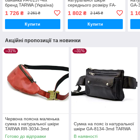
бренд TARWA (Україна)
середнього розміру FA-
GA-
3035-4lx бренд TARWA
1 726
1 802
1 1
₴
₴
2 261 ₴
2 145 ₴
Купити
Купити
Акційні пропозиції та новинки
–31%
–31%
Червона поясна маленька
сумка з натуральної шкіри
Сумка на пояс із натуральної
TARWA RR-3034-3md
шкіри GA-8134-3md TARWA
Готово до відправки
В наявності