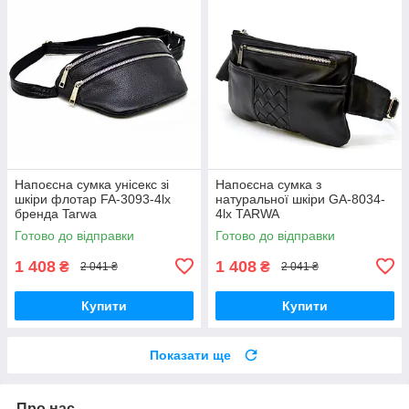
Напоєсна сумка унісекс зі
Напоєсна сумка з
шкіри флотар FA-3093-4lx
натуральної шкіри GA-8034-
бренда Tarwa
4lx TARWA
Готово до відправки
Готово до відправки
1 408
1 408
₴
₴
2 041 ₴
2 041 ₴
Купити
Купити
Показати ще
Про нас