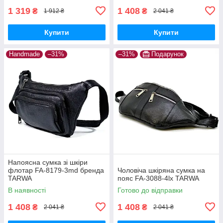
1 319
1 408
₴
₴
1 912 ₴
2 041 ₴
Купити
Купити
Handmade
–31%
–31%
Подарунок
Напоясна сумка зі шкіри
флотар FA-8179-3md бренда
Чоловіча шкіряна сумка на
TARWA
пояс FA-3088-4lx TARWA
В наявності
Готово до відправки
1 408
1 408
₴
₴
2 041 ₴
2 041 ₴