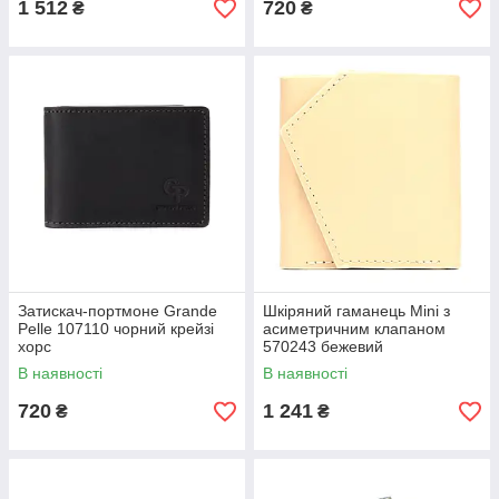
1 512
720
₴
₴
Затискач-портмоне Grande
Шкіряний гаманець Mini з
Pelle 107110 чорний крейзі
асиметричним клапаном
хорс
570243 бежевий
В наявності
В наявності
720
1 241
₴
₴