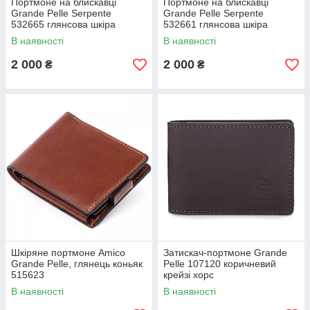
Портмоне на блискавці
Портмоне на блискавці
Grande Pelle Serpente
Grande Pelle Serpente
532665 глянсова шкіра
532661 глянсова шкіра
пудрове
бордовий
В наявності
В наявності
2 000
2 000
₴
₴
Шкіряне портмоне Аmico
Затискач-портмоне Grande
Grande Pelle, глянець коньяк
Pelle 107120 коричневий
515623
крейзі хорс
В наявності
В наявності