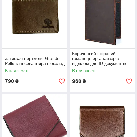
Коричневий шкіряний
Затискач-портмоне Grande
гаманець-органайзер з
Pelle глянсова шкіра шоколад
відділом для ID документів
JDR-8450R
В наявності
В наявності
790
960
₴
₴