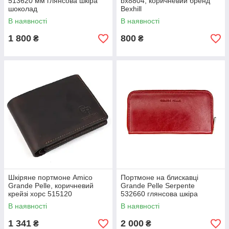
513620 мм глянсова шкіра
bx8804, коричневий бренд
шоколад
Bexhill
В наявності
В наявності
1 800
800
₴
₴
Шкіряне портмоне Аmico
Портмоне на блискавці
Grande Pelle, коричневий
Grande Pelle Serpente
крейзі хорс 515120
532660 глянсова шкіра
червоний
В наявності
В наявності
1 341
2 000
₴
₴