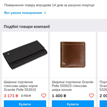
Повернення товару впродовж 14 днів за рахунок покупця
Всі умови повернення
Подібні товари компанії
Шкіряне портмоне
Шкіряне портмоне Grande
Порт
глянсова шкіра чорне
Pelle 550623 глянсова
Gran
Grande Pelle 552610
шкіра коньяк
5326
пуд
3 171
1 400
2 0
₴
₴
3 792 ₴
Купити
Купити