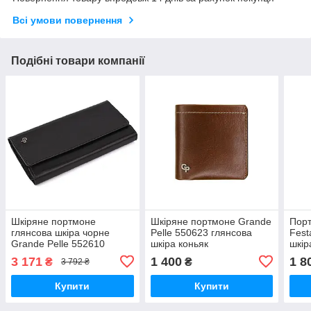
Всі умови повернення
Подібні товари компанії
Шкіряне портмоне
Шкіряне портмоне Grande
Порт
глянсова шкіра чорне
Pelle 550623 глянсова
Fest
Grande Pelle 552610
шкіра коньяк
шкір
3 171
1 400
1 8
₴
₴
3 792 ₴
Купити
Купити