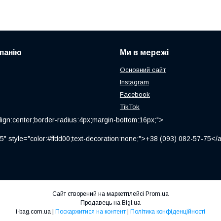
панію
Ми в мережі
Основний сайт
Instagram
Facebook
TikTok
ign:center;border-radius:4px;margin-bottom:16px;">
" style="color:#ffdd00;text-decoration:none;">+38 (093) 082-57-75
Сайт створений на маркетплейсі
Prom.ua
Продавець на Bigl.ua
i-bag.com.ua |
Поскаржитися на контент
|
Політика конфіденційності