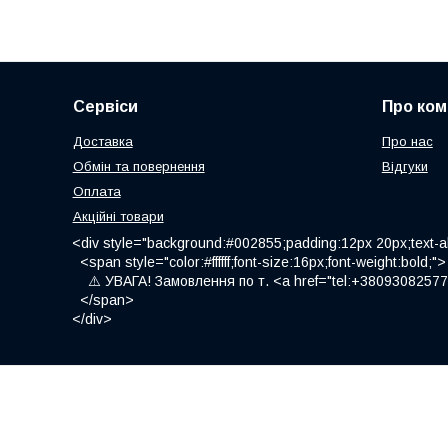
Сервіси
Про ком
Доставка
Про нас
Обмін та повернення
Відгуки
Оплата
Акційні товари
<div style="background:#002855;padding:12px 20px;text-al
<span style="color:#ffffff;font-size:16px;font-weight:bold;">
⚠️ УВАГА! Замовлення по т. <a href="tel:+380930825775
</span>
</div>