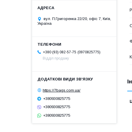
Р
вул. П.Григоренка 22/20, офіс 7, Київ,
Україна
С
Ф
0970825775
+380 (93) 082-57-75
К
Відділ продажу
І
https://7bags.com.ua/
+380930825775
Ц
+380930825775
+380930825775