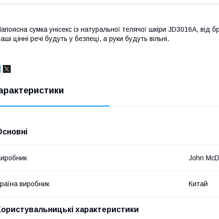
апоясна сумка унісекс із натуральної телячої шкіри JD3016A, від б
аші цінні речі будуть у безпеці, а руки будуть вільні.
арактеристики
Основні
иробник
John Mc
раїна виробник
Китай
Користувальницькі характеристики