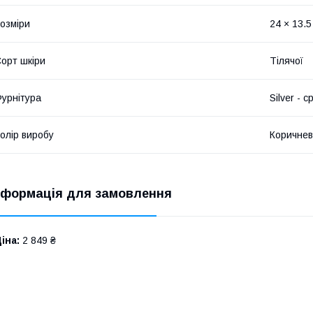
озміри
24 × 13.5
орт шкіри
Тілячої
урнітура
Silver - с
олір виробу
Коричне
нформація для замовлення
іна:
2 849 ₴