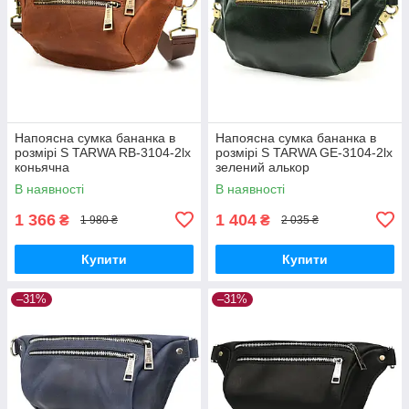
Напоясна сумка бананка в
Напоясна сумка бананка в
розмірі S TARWA RB-3104-2lx
розмірі S TARWA GE-3104-2lx
коньячна
зелений алькор
В наявності
В наявності
1 366
1 404
₴
₴
1 980 ₴
2 035 ₴
Купити
Купити
–31%
–31%