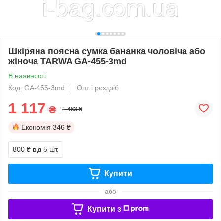
Шкіряна поясна сумка бананка чоловіча або
жіноча TARWA GA-455-3md
В наявності
Код: GA-455-3md
Опт і роздріб
1 117
₴
1 463 ₴
Економія
346 ₴
800 ₴
від 5 шт.
Купити
або
Купити з