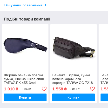
Всі умови повернення
Подібні товари компанії
Шкіряна бананка поясна
Бананка шкіряна, сумка
Бана
сумка, кінська шкіра синя
поясна коричнева
напо
TARWA RK-455-3md
середня TARWA GC-7218-
TAR
3md
1 010
1 558
1 5
₴
₴
1 463 ₴
2 041 ₴
Купити
Купити