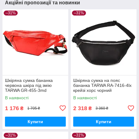
Акційні пропозиції та новинки
–31%
–31%
Шкіряна сумка бананка
Шкіряна сумка на пояс
червона шкіра під змію
бананка TARWA RA-7416-4lx
TARWA GR-455-3md
крейзі хорс чорний
В наявності
В наявності
1 176
2 318
₴
₴
1 705 ₴
3 360 ₴
Купити
Купити
–31%
–31%