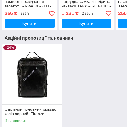
паспорт, посвідчення,
нагрудна сумка зі шкіри та
пасп
теракот TARWA RB-2111-
канвасу TARWA RCs-1905-
TAR
3md
3md
256
1 231
256
₴
₴
336 ₴
2 397 ₴
Купити
Купити
Акційні пропозиції та новинки
–14%
Стильний чоловічий рюкзак,
колір чорний, Firenze
В наявності