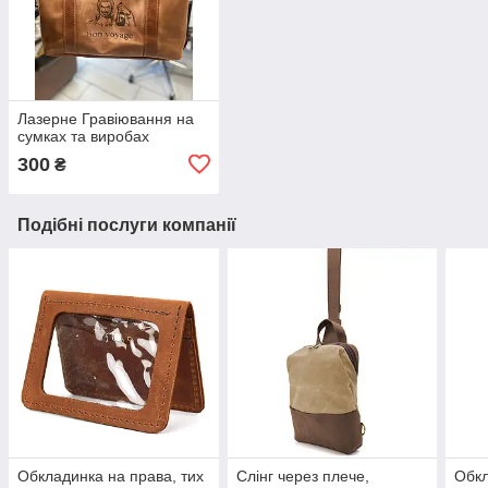
Лазерне Гравіювання на
сумках та виробах
300
₴
Подібні послуги компанії
Обкладинка на права, тих
Слінг через плече,
Обкл