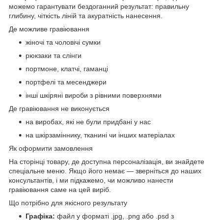
можемо гарантувати бездоганний результат: правильну
глибину, чіткість ліній та акуратність нанесення.
Де можливе гравіювання
жіночі та чоловічі сумки
рюкзаки та слінги
портмоне, клатчі, гаманці
портфелі та месенджери
інші шкіряні вироби з рівними поверхнями
Де гравіювання не виконується
на виробах, які не були придбані у нас
на шкірзаміннику, тканині чи інших матеріалах
Як оформити замовлення
На сторінці товару, де доступна персоналізація, ви знайдете
спеціальне меню. Якщо його немає — зверніться до наших
консультантів, і ми підкажемо, чи можливо нанести
гравіювання саме на цей виріб.
Що потрібно для якісного результату
Графіка:
файл у форматі .jpg, .png або .psd з