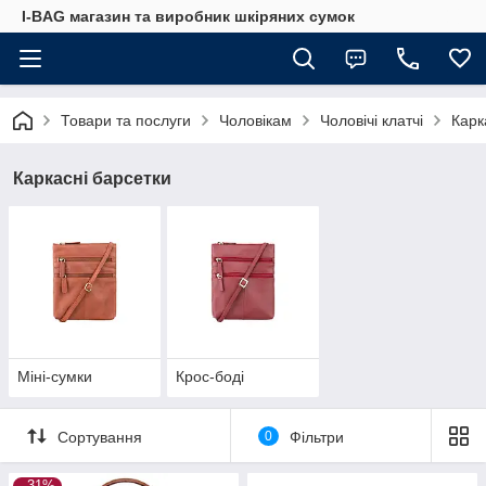
I-BAG магазин та виробник шкіряних сумок
Товари та послуги
Чоловікам
Чоловічі клатчі
Карк
Каркасні барсетки
Міні-сумки
Крос-боді
Сортування
0
Фільтри
–31%