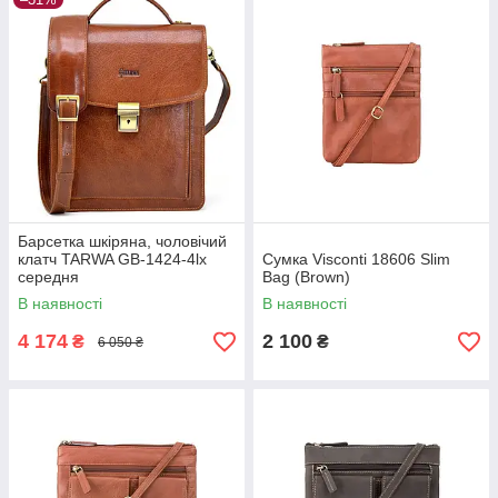
Барсетка шкіряна, чоловічий
клатч TARWA GB-1424-4lx
Сумка Visconti 18606 Slim
середня
Bag (Brown)
В наявності
В наявності
4 174
2 100
₴
₴
6 050 ₴