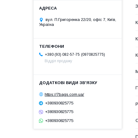
З
вул. П.Григоренка 22/20, офіс 7, Київ,
К
Україна
К
0970825775
+380 (93) 082-57-75
К
Відділ продажу
М
П
https://7bags.com.ua/
+380930825775
Р
+380930825775
С
+380930825775
П