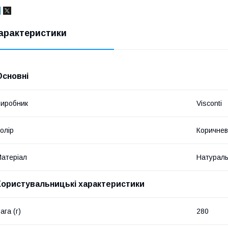
арактеристики
Основні
иробник
Visconti
олір
Коричне
атеріал
Натураль
Користувальницькі характеристики
ага (г)
280