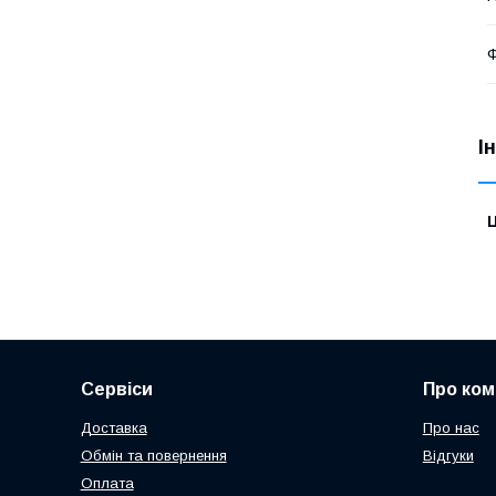
Ф
І
Ц
Сервіси
Про ком
Доставка
Про нас
Обмін та повернення
Відгуки
Оплата