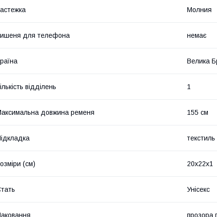
астежка
Молния
ишеня для телефона
немає
раїна
Велика Б
ількість відділень
1
аксимальна довжина ременя
155 см
ідкладка
текстиль
озміри (см)
20х22х1
тать
Унісекс
аковання
прозора 