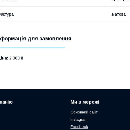
актура
матова
нформація для замовлення
іна:
2 300 ₴
панію
Ми в мережі
Основний сайт
Instagram
Facebook