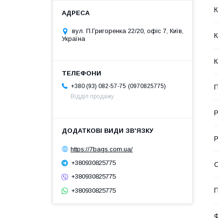
К
вул. П.Григоренка 22/20, офіс 7, Київ,
К
Україна
К
0970825775
+380 (93) 082-57-75
П
Відділ продажу
Р
Р
https://7bags.com.ua/
+380930825775
С
+380930825775
П
+380930825775
Ф