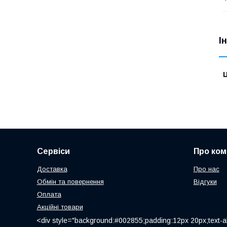
І
Ц
Сервіси
Про ком
Доставка
Про нас
Обмін та повернення
Відгуки
Оплата
Акційні товари
<div style="background:#002855;padding:12px 20px;text-al