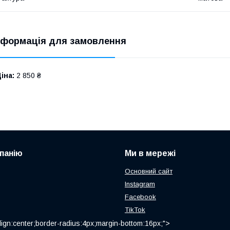
нформація для замовлення
іна:
2 850 ₴
панію
Ми в мережі
Основний сайт
Instagram
Facebook
TikTok
ign:center;border-radius:4px;margin-bottom:16px;">