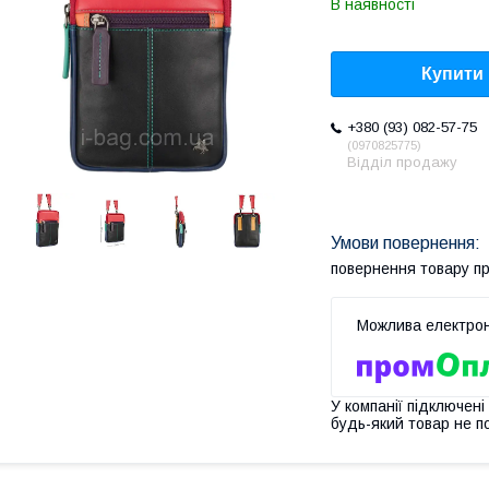
В наявності
Купити
+380 (93) 082-57-75
0970825775
Відділ продажу
повернення товару п
У компанії підключені
будь-який товар не п