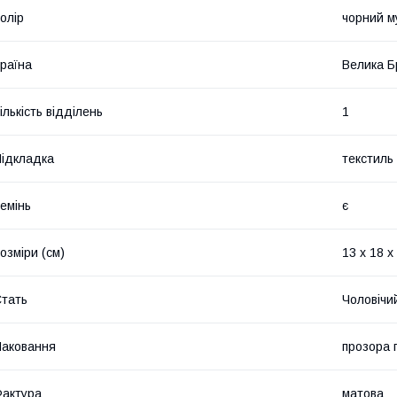
олір
чорний м
раїна
Велика Б
ількість відділень
1
ідкладка
текстиль
емінь
є
озміри (см)
13 x 18 x
тать
Чоловічи
аковання
прозора 
актура
матова