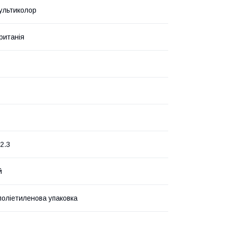
ультиколор
ританія
 2.3
й
поліетиленова упаковка