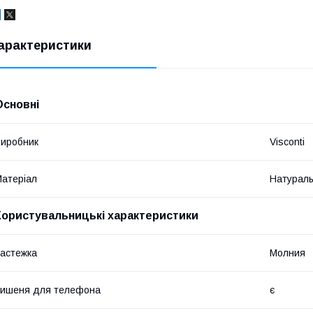
арактеристики
Основні
иробник
Visconti
атеріал
Натураль
Користувальницькі характеристики
астежка
Молния
ишеня для телефона
є