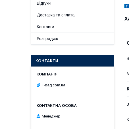
Відгуки
Доставка та оплата
Х
Контакти
Розпродаж
В
КОНТАКТИ
М
i-bag.com.ua
З
Менеджер
К