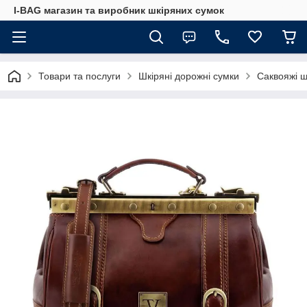
I-BAG магазин та виробник шкіряних сумок
Товари та послуги
Шкіряні дорожні сумки
Саквояжі ш