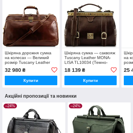
Шкіряна дорожня сумка
Шкіряна сумка — саквояж
Шкір
на колесах — Великий
Tuscany Leather MONA-
на к
розмір Tuscany Leather
LISA TL10034 (Темно-
розм
Bora Bora TL3067
коричневий)
Bora
32 980
18 139
25 
₴
₴
(Коричневий)
кори
Купити
Купити
Акційні пропозиції та новинки
–24%
–24%