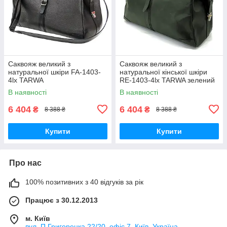
Саквояж великий з
Саквояж великий з
натуральної шкіри FA-1403-
натуральної кінської шкіри
4lx TARWA
RE-1403-4lx TARWA зелений
В наявності
В наявності
6 404
6 404
₴
₴
8 388 ₴
8 388 ₴
Купити
Купити
Про нас
100% позитивних з 40 відгуків за рік
Працює з 30.12.2013
м. Київ
вул. П.Григоренка 22/20, офіс 7, Київ, Україна