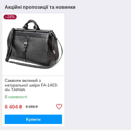
Акційні пропозиції та новинки
–24%
Саквояж великий з
натуральної шкіри FA-1403-
4lx TARWA
В наявності
6 404
₴
8 388 ₴
Купити