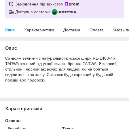
Замовлення під захистом
Доступна доставка
Опис
Характеристики
Доставка
Оплата
Умови п
Опис
Саквояж великий з натуральної кінської шкіри RE-1403-4lx
TARWA зелений від українського бренда TARWA. Яскравий,
стильний і якісний аксесуар для людей, які не бояться
виділитися з натовпу. Саквояж буде корисний у будь-якій
поїздці або подорожі.
Характеристики
Основні
Виробник
Tarwa