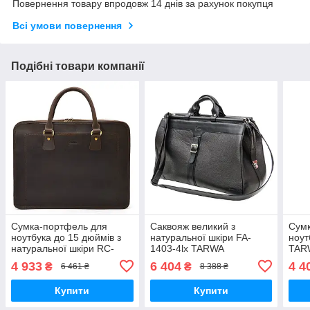
Повернення товару впродовж 14 днів за рахунок покупця
Всі умови повернення
Подібні товари компанії
Сумка-портфель для
Саквояж великий з
Сумк
ноутбука до 15 дюймів з
натуральної шкіри FA-
ноут
натуральної шкіри RC-
1403-4lx TARWA
TAR
4666-4lx TARWA
зеле
4 933
6 404
4 4
₴
₴
6 461 ₴
8 388 ₴
Купити
Купити