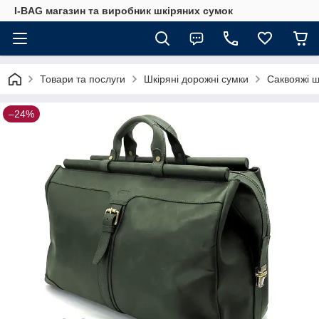
I-BAG магазин та виробник шкіряних сумок
Товари та послуги
Шкіряні дорожні сумки
Саквояжі ш
–24%