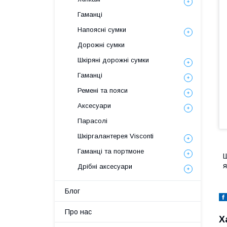
Гаманці
Напоясні сумки
Дорожні сумки
Шкіряні дорожні сумки
Гаманці
Ремені та пояси
Аксесуари
Парасолі
Шкіргалантерея Visconti
Гаманці та портмоне
Ш
я
Дрібні аксесуари
Блог
Про нас
Х