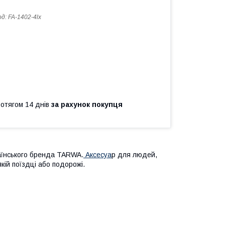
од:
FA-1402-4lx
ротягом 14 днів
за рахунок покупця
раїнського бренда TARWA.
Аксесуа
р для людей,
якій поїздці або подорожі.