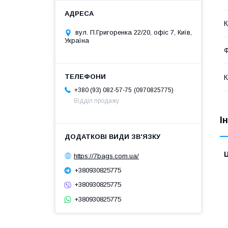
К
вул. П.Григоренка 22/20, офіс 7, Київ,
Україна
Ф
К
0970825775
+380 (93) 082-57-75
Відділ продажу
І
Ц
https://7bags.com.ua/
+380930825775
+380930825775
+380930825775