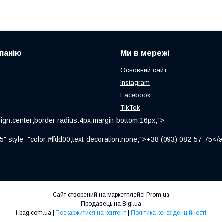
панію
Ми в мережі
Основний сайт
Instagram
Facebook
TikTok
ign:center;border-radius:4px;margin-bottom:16px;">
" style="color:#ffdd00;text-decoration:none;">+38 (093) 082-57-75
Сайт створений на маркетплейсі
Prom.ua
Продавець на Bigl.ua
i-bag.com.ua |
Поскаржитися на контент
|
Політика конфіденційності