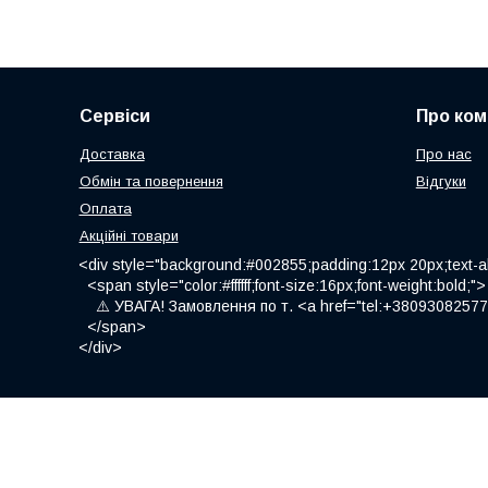
Сервіси
Про ком
Доставка
Про нас
Обмін та повернення
Відгуки
Оплата
Акційні товари
<div style="background:#002855;padding:12px 20px;text-al
<span style="color:#ffffff;font-size:16px;font-weight:bold;">
⚠️ УВАГА! Замовлення по т. <a href="tel:+380930825775
</span>
</div>