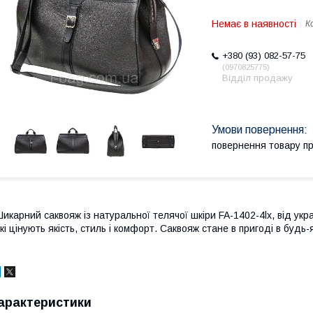
Немає в наявності
К
+380 (93) 082-57-75
0970825775
Відділ продажу
повернення товару п
икарний саквояж із натуральної телячої шкіри FA-1402-4lx, від ук
кі цінують якість, стиль і комфорт. Саквояж стане в пригоді в будь-
арактеристики