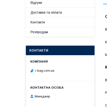
Відгуки
Доставка та оплата
Контакти
В
Розпродаж
К
КОНТАКТИ
М
i-bag.com.ua
В
Р
Менеджер
С