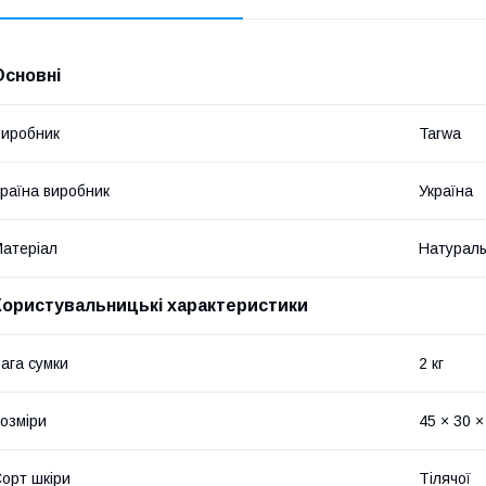
Основні
иробник
Tarwa
раїна виробник
Україна
атеріал
Натураль
Користувальницькі характеристики
ага сумки
2 кг
озміри
45 × 30 ×
орт шкіри
Тілячої