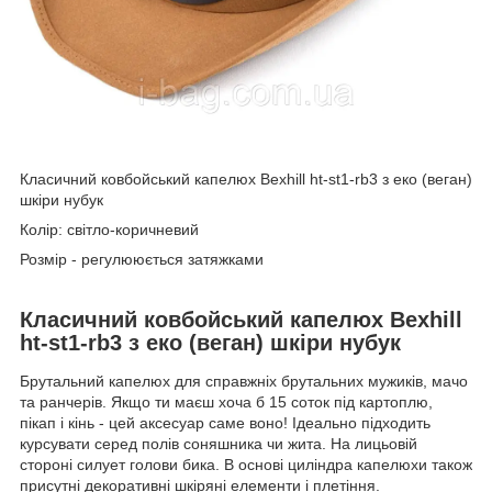
Класичний ковбойський капелюх Bexhill ht-st1-rb3 з еко (веган)
шкіри нубук
Колір: світло-коричневий
Розмір - регулююється затяжками
Класичний ковбойський капелюх Bexhill
ht-st1-rb3 з еко (веган) шкіри нубук
Брутальний капелюх для справжніх брутальних мужиків, мачо
та ранчерів. Якщо ти маєш хоча б 15 соток під картоплю,
пікап і кінь - цей аксесуар саме воно! Ідеально підходить
курсувати серед полів соняшника чи жита. На лицьовій
стороні силует голови бика. В основі циліндра капелюхи також
присутні декоративні шкіряні елементи і плетіння.