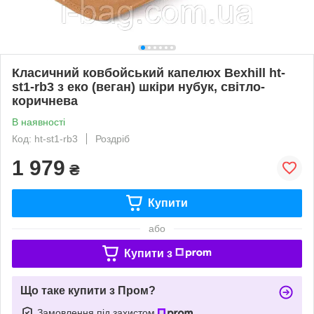
Класичний ковбойський капелюх Bexhill ht-
st1-rb3 з еко (веган) шкіри нубук, світло-
коричнева
В наявності
Код: ht-st1-rb3
Роздріб
1 979
₴
Купити
або
Купити з
Що таке купити з Пром?
Замовлення під захистом