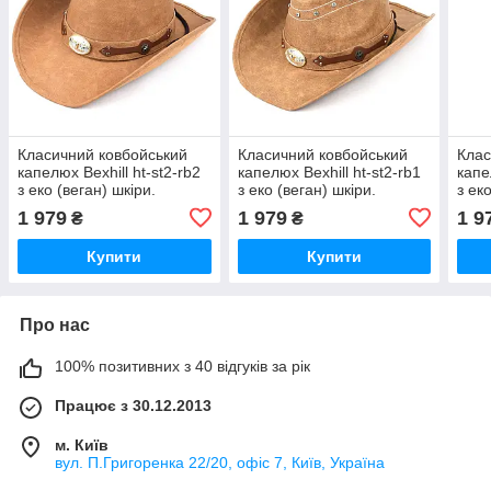
Класичний ковбойський
Класичний ковбойський
Клас
капелюх Bexhill ht-st2-rb2
капелюх Bexhill ht-st2-rb1
капе
з еко (веган) шкіри.
з еко (веган) шкіри.
з ек
1 979
1 979
1 9
₴
₴
Купити
Купити
Про нас
100% позитивних з 40 відгуків за рік
Працює з 30.12.2013
м. Київ
вул. П.Григоренка 22/20, офіс 7, Київ, Україна