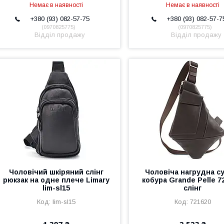
Немає в наявності
Немає в наявності
+380 (93) 082-57-75
+380 (93) 082-57-7
0970825775
0970825775
Відділ продажу
Відділ продажу
Чоловічий шкіряний слінг
Чоловіча нагрудна с
рюкзак на одне плече Limary
кобура Grande Pelle 7
lim-sl15
слінг
lim-sl15
721620