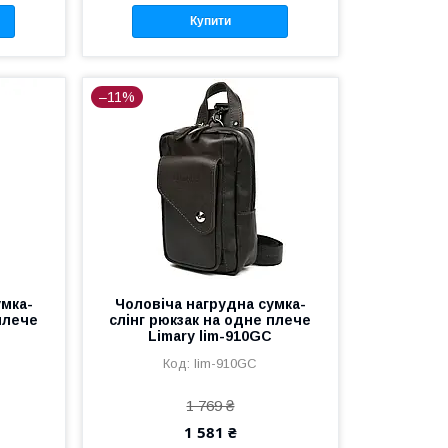
Купити
–11%
умка-
Чоловіча нагрудна сумка-
плече
слінг рюкзак на одне плече
Limary lim-910GC
lim-910GC
1 769 ₴
1 581 ₴