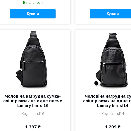
В наявності
Купити
Купити
Чоловіча нагрудна сумка-
Чоловіча нагрудна с
слінг рюкзак на одне плече
слінг рюкзак на одне 
Limary lim-sl16
Limary lim-sl14
lim-sl16
lim-sl14
1 397 ₴
1 209 ₴