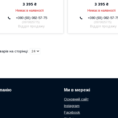
3 395 ₴
3 395 ₴
Немає в наявності
Немає в наявності
+380 (93) 082-57-75
+380 (93) 082-57-7
0970825775
0970825775
Відділ продажу
Відділ продажу
панію
Ми в мережі
Основний сайт
Instagram
Facebook