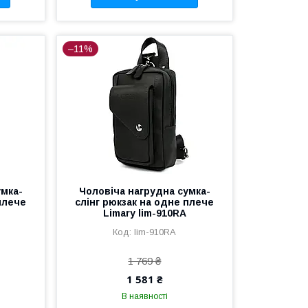
–11%
умка-
Чоловіча нагрудна сумка-
плече
слінг рюкзак на одне плече
Limary lim-910RA
lim-910RA
1 769 ₴
1 581 ₴
В наявності