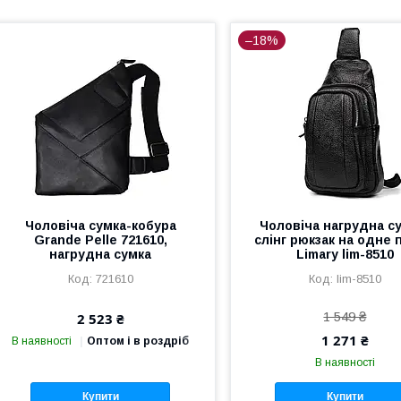
–18%
Чоловіча сумка-кобура
Чоловіча нагрудна с
Grande Pelle 721610,
слінг рюкзак на одне 
нагрудна сумка
Limary lim-8510
721610
lim-8510
1 549 ₴
2 523 ₴
1 271 ₴
В наявності
Оптом і в роздріб
В наявності
Купити
Купити