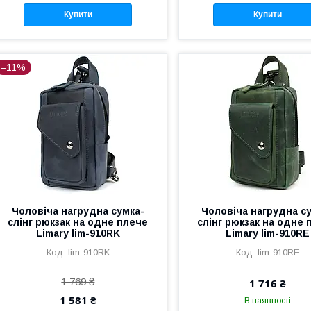
Купити
Купити
–11%
Чоловіча нагрудна сумка-
Чоловіча нагрудна с
слінг рюкзак на одне плече
слінг рюкзак на одне 
Limary lim-910RK
Limary lim-910RE
lim-910RK
lim-910RE
1 769 ₴
1 716 ₴
1 581 ₴
В наявності