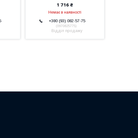
1 716 ₴
Немає в наявності
5
+380 (93) 082-57-75
0970825775
Відділ продажу