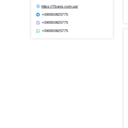
https://7bags.com.ua/
+380930825775
+380930825775
+380930825775