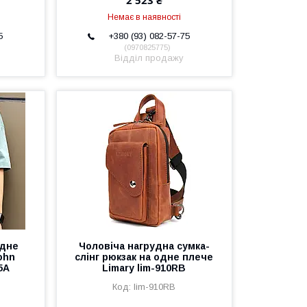
2 523 ₴
Немає в наявності
5
+380 (93) 082-57-75
0970825775
Відділ продажу
одне
Чоловіча нагрудна сумка-
ohn
слінг рюкзак на одне плече
5A
Limary lim-910RB
lim-910RB