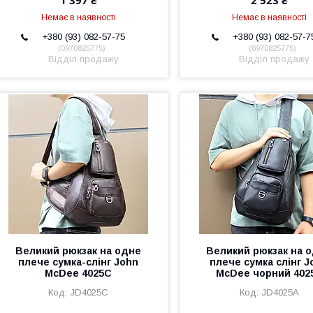
1 397 ₴
2 523 ₴
Немає в наявності
Немає в наявності
+380 (93) 082-57-75
+380 (93) 082-57-7
0970825775
0970825775
Відділ продажу
Відділ продажу
Великий рюкзак на одне
Великий рюкзак на 
плече сумка-слінг John
плече сумка слінг J
McDee 4025C
McDee чорний 402
JD4025C
JD4025A