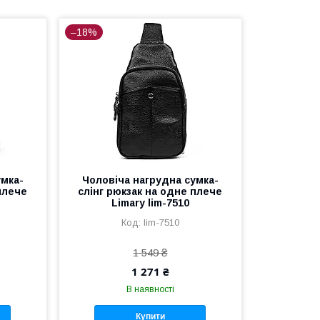
–18%
умка-
Чоловіча нагрудна сумка-
плече
слінг рюкзак на одне плече
Limary lim-7510
lim-7510
1 549 ₴
1 271 ₴
В наявності
Купити