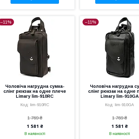
–11%
–11%
Чоловіча нагрудна сумка-
Чоловіча нагрудна с
слінг рюкзак на одне плече
слінг рюкзак на одне 
Limary lim-910RC
Limary lim-910GA
lim-910RC
lim-910GA
1 769 ₴
1 769 ₴
1 581 ₴
1 581 ₴
В наявності
В наявності