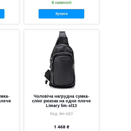
В наявності
Купити
умка-
Чоловіча нагрудна сумка-
плече
слінг рюкзак на одне плече
Limary lim-sl13
lim-sl13
1 468 ₴