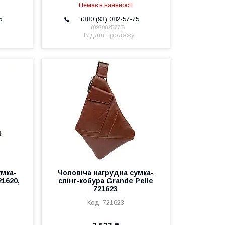
Немає в наявності
5
+380 (93) 082-57-75
0970825775
Відділ продажу
умка-
Чоловіча нагрудна сумка-
21620,
слінг-кобура Grande Pelle
721623
721623