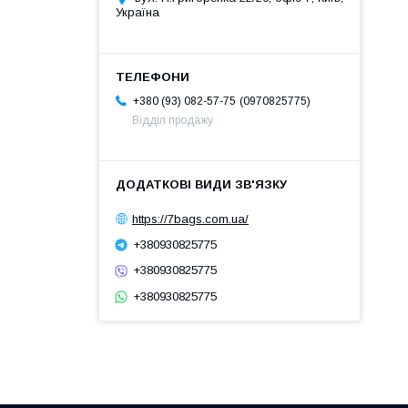
Україна
0970825775
+380 (93) 082-57-75
Відділ продажу
https://7bags.com.ua/
+380930825775
+380930825775
+380930825775