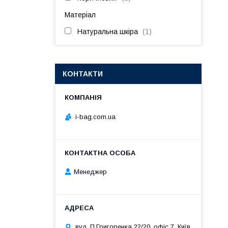
Матеріал
Натуральна шкіра
1
КОНТАКТИ
i-bag.com.ua
Менеджер
вул. П.Григоренка 22/20, офіс 7, Київ,