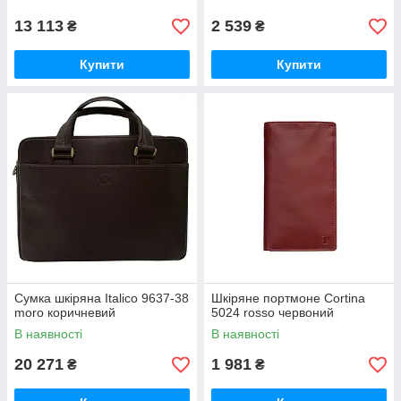
13 113
2 539
₴
₴
Купити
Купити
Сумка шкіряна Italico 9637-38
Шкіряне портмоне Cortina
moro коричневий
5024 rosso червоний
В наявності
В наявності
20 271
1 981
₴
₴