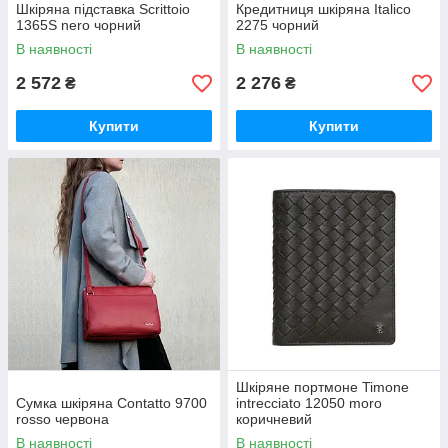
Шкіряна підставка Scrittoio
Кредитниця шкіряна Italico
1365S nero чорний
2275 чорний
В наявності
В наявності
2 572
2 276
₴
₴
Купити
Купити
Шкіряне портмоне Timone
Сумка шкіряна Contatto 9700
intrecciato 12050 moro
rosso червона
коричневий
В наявності
В наявності