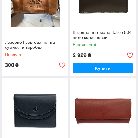
Шкіряне портмоне Italico 534
moro коричневий
Лазерне Гравіювання на
В наявності
сумках та виробах
Послуга
2 929
₴
300
₴
Купити