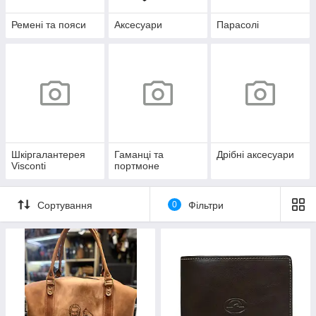
Ремені та пояси
Аксесуари
Парасолі
Шкіргалантерея
Гаманці та
Дрібні аксесуари
Visconti
портмоне
Сортування
0
Фільтри