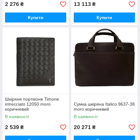
2 276
13 113
₴
₴
Купити
Купити
Шкіряне портмоне Timone
intrecciato 12050 moro
Сумка шкіряна Italico 9637-38
коричневий
moro коричневий
В наявності
В наявності
2 539
20 271
₴
₴