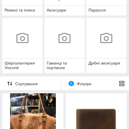
Ремені та пояси
Аксесуари
Парасолі
Шкіргалантерея
Гаманці та
Дрібні аксесуари
Visconti
портмоне
Сортування
0
Фільтри