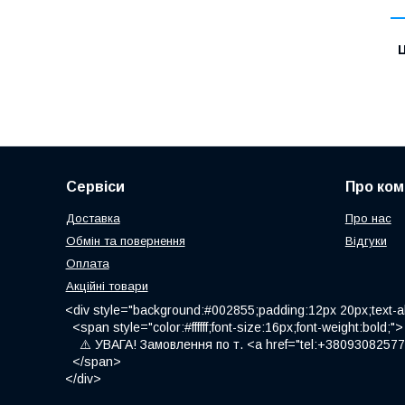
Ц
Сервіси
Про ком
Доставка
Про нас
Обмін та повернення
Відгуки
Оплата
Акційні товари
<div style="background:#002855;padding:12px 20px;text-al
<span style="color:#ffffff;font-size:16px;font-weight:bold;">
⚠️ УВАГА! Замовлення по т. <a href="tel:+380930825775
</span>
</div>