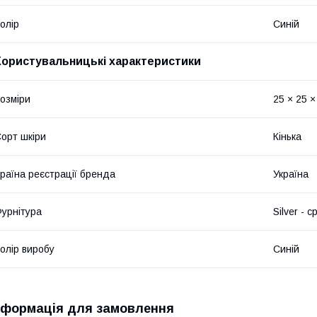
олір
Синій
Користувальницькі характеристики
озміри
25 × 25 ×
орт шкіри
Кінька
раїна реєстрації бренда
Україна
урнітура
Silver - с
олір виробу
Синій
нформація для замовлення