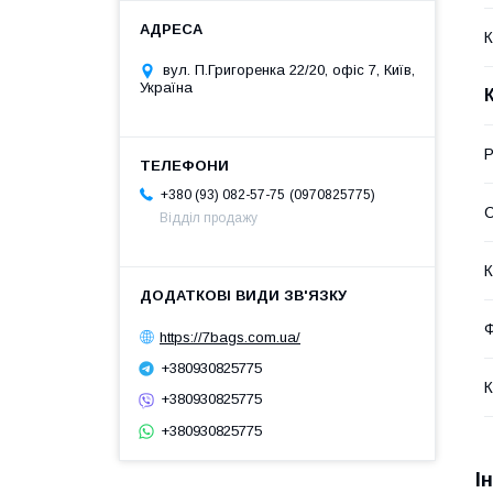
К
вул. П.Григоренка 22/20, офіс 7, Київ,
Україна
Р
0970825775
+380 (93) 082-57-75
С
Відділ продажу
К
Ф
https://7bags.com.ua/
+380930825775
К
+380930825775
+380930825775
І