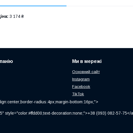
іна:
3 174 ₴
панію
Ми в мережі
Основний сайт
Instagram
Facebook
TikTok
ign:center;border-radius:4px;margin-bottom:16px;">
" style="color:#ffdd00;text-decoration:none;">+38 (093) 082-57-75