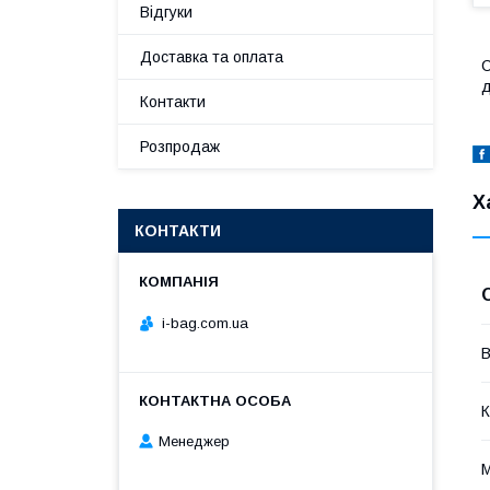
Відгуки
Доставка та оплата
С
д
Контакти
Розпродаж
Х
КОНТАКТИ
i-bag.com.ua
В
К
Менеджер
М