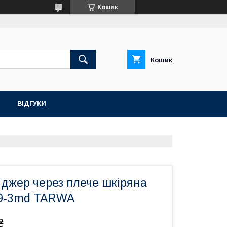
Кошик
Кошик
ВІДГУКИ
джер через плече шкіряна
09-3md TARWA
₴