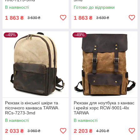
В наявності
Готово до відправки
1 863
1 863
₴
₴
3 630 ₴
3 630 ₴
–49%
–49%
Рюкзак із кінської шкіри та
Рюкзак для ноутбука з канвас
пісочного канваса TARWA
і крейзі хорс RCW-9001-4lx
RCs-7273-3md
TARWA
В наявності
В наявності
2 033
2 203
₴
₴
3 960 ₴
4 291 ₴