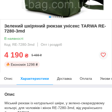
Зелений шкіряний рюкзак унісекс TARWA RE-
7280-3md
В наявності
Код: RE-7280-3md
Опт і роздріб
4 190
₴
5 488 ₴
Економія
1298 ₴
Опис
Характеристики
Доставка
Оплата
Умови 
Опис
Міський рюкзак із натуральної шкіри, у зелено-смарагдовому
кольорі, для чоловіків і жінок RE-7280-3md, від українського