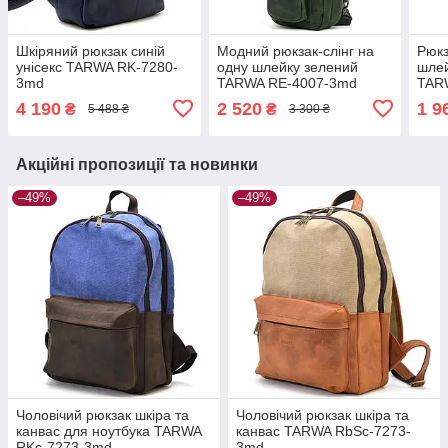
Шкіряний рюкзак синій
Модний рюкзак-слінг на
Рюкз
унісекс TARWA RK-7280-
одну шлейку зелений
шле
3md
TARWA RE-4007-3md
TARW
хорс
4 190
2 520
1 9
₴
₴
5 488 ₴
3 300 ₴
Акційні пропозиції та новинки
–49%
–49%
Чоловічий рюкзак шкіра та
Чоловічий рюкзак шкіра та
канвас для ноутбука TARWA
канвас TARWA RbSc-7273-
RKc-7273-3md
3md