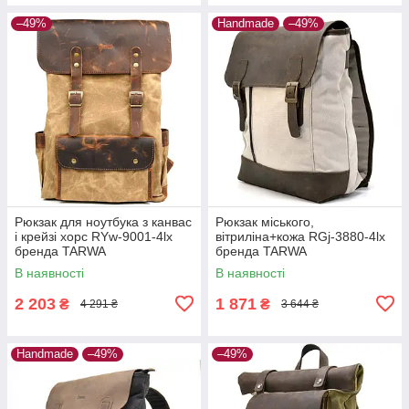
–49%
Handmade
–49%
Рюкзак для ноутбука з канвас
Рюкзак міського,
і крейзі хорс RYw-9001-4lx
вітриліна+кожа RGj-3880-4lx
бренда TARWA
бренда TARWA
В наявності
В наявності
2 203
1 871
₴
₴
4 291 ₴
3 644 ₴
Handmade
–49%
–49%