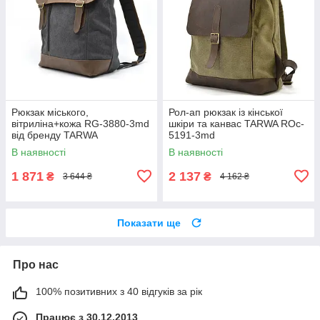
Рюкзак міського,
Рол-ап рюкзак із кінської
вітриліна+кожа RG-3880-3md
шкіри та канвас TARWA ROc-
від бренду TARWA
5191-3md
В наявності
В наявності
1 871
2 137
₴
₴
3 644 ₴
4 162 ₴
Показати ще
Про нас
100% позитивних з 40 відгуків за рік
Працює з 30.12.2013