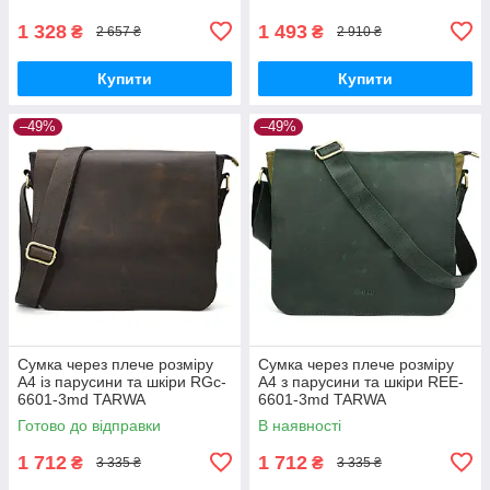
1 328
1 493
₴
₴
2 657 ₴
2 910 ₴
Купити
Купити
–49%
–49%
Сумка через плече розміру
Сумка через плече розміру
А4 із парусини та шкіри RGc-
А4 з парусини та шкіри REE-
6601-3md TARWA
6601-3md TARWA
Готово до відправки
В наявності
1 712
1 712
₴
₴
3 335 ₴
3 335 ₴