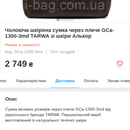
Чоловіча шкіряна сумка через плече GCa-
1300-3md TARWA зі шкіри Алькор
Немає в наявності
Код: GCa-1300-3md
Опт і роздріб
2 749
₴
пис
Характеристики
Доставка
Оплата
Умови пове
Опис
Сумка великих розмірів через плече GCa-1300-3md від
українського бренда TARWA. Першокласний виріб
виготовлений із натуральної телячої шкіри.