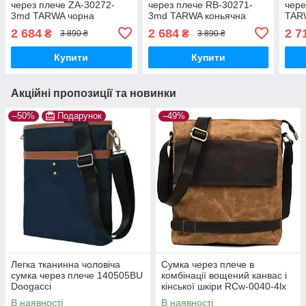
через плече ZA-30272-
через плече RB-30271-
чере
3md TARWA чорна
3md TARWA коньячна
TAR
2 684
2 684
2 7
₴
₴
3 890 ₴
3 890 ₴
Купити
Купити
Акційні пропозиції та новинки
–50%
Подарунок
–49%
Легка тканинна чоловіча
Сумка через плече в
сумка через плече 140505BU
комбінації вощений канвас і
Doogacci
кінської шкіри RCw-0040-4lx
TARWA
В наявності
В наявності