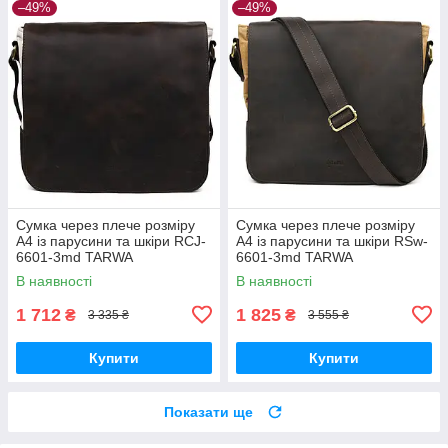
–49%
–49%
Сумка через плече розміру
Сумка через плече розміру
А4 із парусини та шкіри RCJ-
А4 із парусини та шкіри RSw-
6601-3md TARWA
6601-3md TARWA
В наявності
В наявності
1 712
1 825
₴
₴
3 335 ₴
3 555 ₴
Купити
Купити
Показати ще