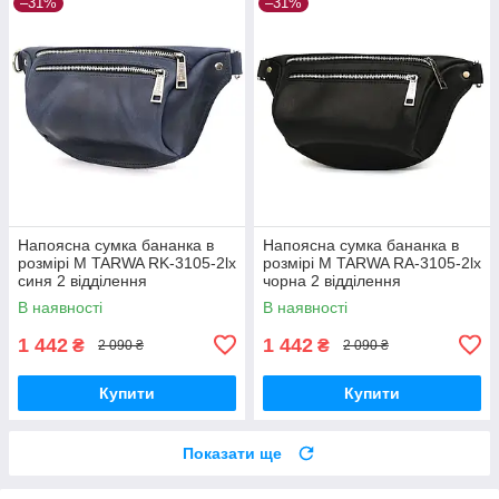
–31%
–31%
Напоясна сумка бананка в
Напоясна сумка бананка в
розмірі М TARWA RK-3105-2lx
розмірі М TARWA RA-3105-2lx
синя 2 відділення
чорна 2 відділення
В наявності
В наявності
1 442
1 442
₴
₴
2 090 ₴
2 090 ₴
Купити
Купити
Показати ще