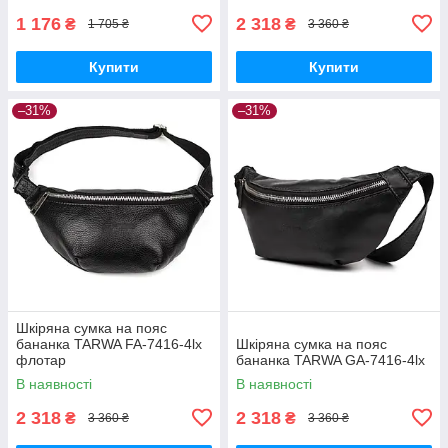
1 176
2 318
₴
₴
1 705 ₴
3 360 ₴
Купити
Купити
–31%
–31%
Шкіряна сумка на пояс
бананка TARWA FA-7416-4lx
Шкіряна сумка на пояс
флотар
бананка TARWA GA-7416-4lx
В наявності
В наявності
2 318
2 318
₴
₴
3 360 ₴
3 360 ₴