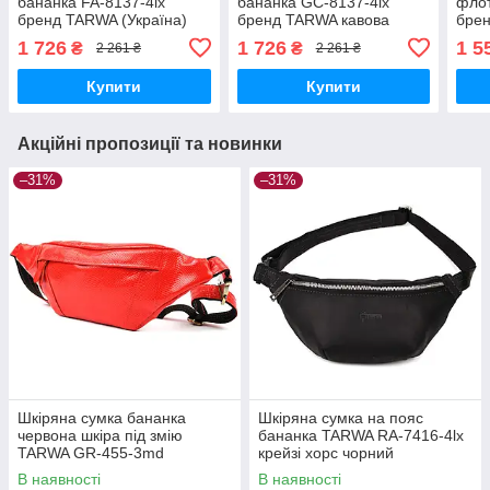
бананка FA-8137-4lx
бананка GC-8137-4lx
флот
бренд TARWA (Україна)
бренд TARWA кавова
бре
Наппа
1 726
1 726
1 5
₴
₴
2 261 ₴
2 261 ₴
Купити
Купити
Акційні пропозиції та новинки
–31%
–31%
Шкіряна сумка бананка
Шкіряна сумка на пояс
червона шкіра під змію
бананка TARWA RA-7416-4lx
TARWA GR-455-3md
крейзі хорс чорний
В наявності
В наявності