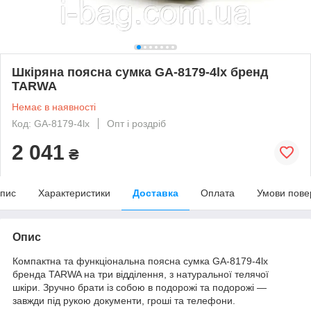
Шкіряна поясна сумка GA-8179-4lx бренд
TARWA
Немає в наявності
Код: GA-8179-4lx
Опт і роздріб
2 041
₴
пис
Характеристики
Доставка
Оплата
Умови пове
Опис
Компактна та функціональна поясна сумка GA-8179-4lx
бренда TARWA на три відділення, з натуральної телячої
шкіри. Зручно брати із собою в подорожі та подорожі —
завжди під рукою документи, гроші та телефони.