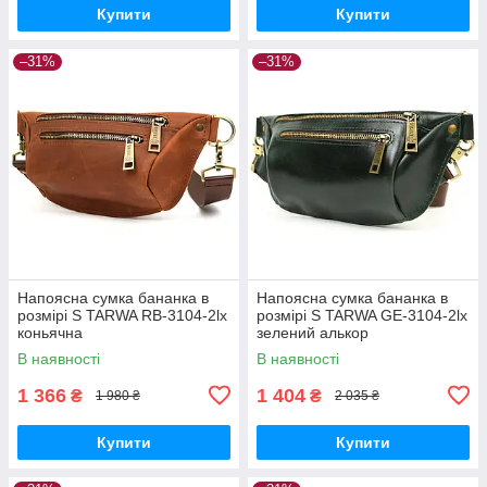
Купити
Купити
–31%
–31%
Напоясна сумка бананка в
Напоясна сумка бананка в
розмірі S TARWA RB-3104-2lx
розмірі S TARWA GE-3104-2lx
коньячна
зелений алькор
В наявності
В наявності
1 366
1 404
₴
₴
1 980 ₴
2 035 ₴
Купити
Купити