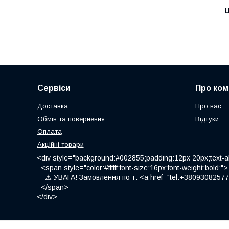
Ц
Сервіси
Про ком
Доставка
Про нас
Обмін та повернення
Відгуки
Оплата
Акційні товари
<div style="background:#002855;padding:12px 20px;text-al
<span style="color:#ffffff;font-size:16px;font-weight:bold;">
⚠️ УВАГА! Замовлення по т. <a href="tel:+380930825775
</span>
</div>