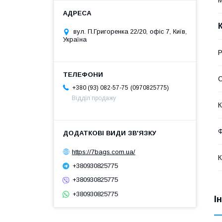
вул. П.Григоренка 22/20, офіс 7, Київ,
Україна
Р
С
0970825775
+380 (93) 082-57-75
Відділ продажу
К
Ф
https://7bags.com.ua/
К
+380930825775
+380930825775
+380930825775
І