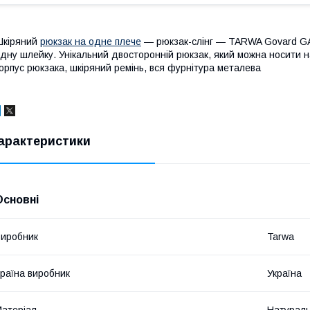
Шкіряний
рюкзак на одне плече
— рюкзак-слінг — TARWA Govard GA
дну шлейку. Унікальний двосторонній рюкзак, який можна носити 
орпус рюкзака, шкіряний ремінь, вся фурнітура металева
арактеристики
Основні
иробник
Tarwa
раїна виробник
Україна
атеріал
Натураль