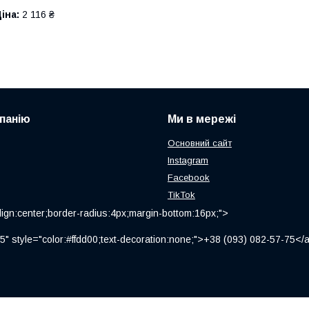
іна:
2 116 ₴
панію
Ми в мережі
Основний сайт
Instagram
Facebook
TikTok
ign:center;border-radius:4px;margin-bottom:16px;">
" style="color:#ffdd00;text-decoration:none;">+38 (093) 082-57-75