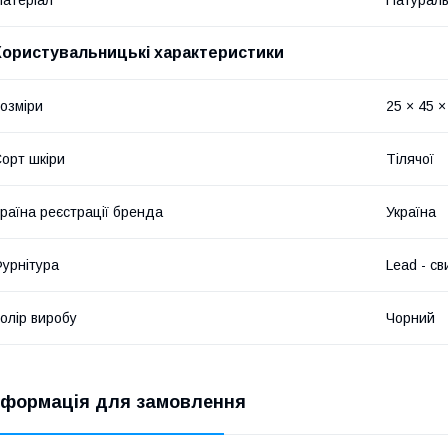
Користувальницькі характеристики
озміри
25 × 45 ×
орт шкіри
Тілячої
раїна реєстрації бренда
Україна
урнітура
Lead - с
олір виробу
Чорний
нформація для замовлення