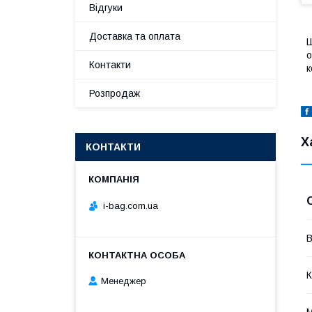
Відгуки
Доставка та оплата
о
Контакти
к
Розпродаж
Х
КОНТАКТИ
i-bag.com.ua
В
К
Менеджер
М