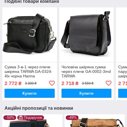
Подібні товари компанії
Сумка 3-в-1 через плече
Чоловіча шкіряна сумка
Сумк
шкіряна TARWA GA-0324-
через плече GA-0002-3md
пару
4lx чорна Наппа
TARWA
шкір
TAR
2 772
2 718
2 7
₴
₴
3 300 ₴
3 559 ₴
Купити
Купити
Акційні пропозиції та новинки
–50%
Подарунок
–49%