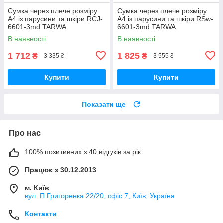
Сумка через плече розміру
Сумка через плече розміру
А4 із парусини та шкіри RCJ-
А4 із парусини та шкіри RSw-
6601-3md TARWA
6601-3md TARWA
В наявності
В наявності
1 712
1 825
₴
₴
3 335 ₴
3 555 ₴
Купити
Купити
Показати ще
Про нас
100% позитивних з 40 відгуків за рік
Працює з 30.12.2013
м. Київ
вул. П.Григоренка 22/20, офіс 7, Київ, Україна
Контакти