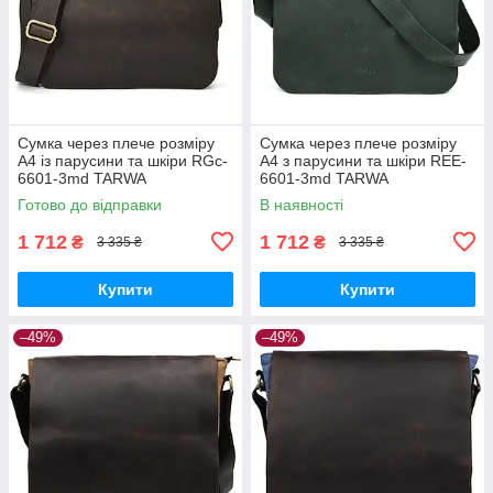
Сумка через плече розміру
Сумка через плече розміру
А4 із парусини та шкіри RGc-
А4 з парусини та шкіри REE-
6601-3md TARWA
6601-3md TARWA
Готово до відправки
В наявності
1 712
1 712
₴
₴
3 335 ₴
3 335 ₴
Купити
Купити
–49%
–49%