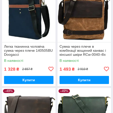
Легка тканинна чоловіча
Сумка через плече в
сумка через плече 140505BU
комбінації вощений канвас і
Doogacci
кінської шкіри RCw-0040-4lx
TARWA
В наявності
В наявності
1 328
1 493
₴
₴
2 657 ₴
2 910 ₴
Купити
Купити
–49%
–49%