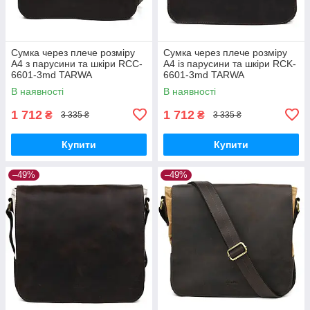
Сумка через плече розміру
Сумка через плече розміру
А4 з парусини та шкіри RCC-
А4 із парусини та шкіри RCK-
6601-3md TARWA
6601-3md TARWA
В наявності
В наявності
1 712
1 712
₴
₴
3 335 ₴
3 335 ₴
Купити
Купити
–49%
–49%