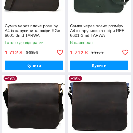
Сумка через плече розміру
Сумка через плече розміру
А4 із парусини та шкіри RGc-
А4 з парусини та шкіри REE-
6601-3md TARWA
6601-3md TARWA
Готово до відправки
В наявності
1 712
1 712
₴
₴
3 335 ₴
3 335 ₴
Купити
Купити
–49%
–49%