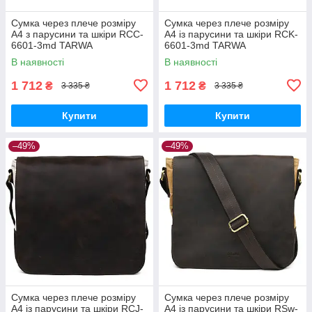
Сумка через плече розміру
Сумка через плече розміру
А4 з парусини та шкіри RCC-
А4 із парусини та шкіри RCK-
6601-3md TARWA
6601-3md TARWA
В наявності
В наявності
1 712
1 712
₴
₴
3 335 ₴
3 335 ₴
Купити
Купити
–49%
–49%
Сумка через плече розміру
Сумка через плече розміру
А4 із парусини та шкіри RCJ-
А4 із парусини та шкіри RSw-