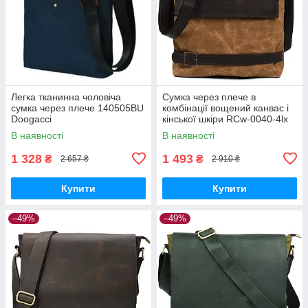
Легка тканинна чоловіча
Сумка через плече в
сумка через плече 140505BU
комбінації вощений канвас і
Doogacci
кінської шкіри RCw-0040-4lx
TARWA
В наявності
В наявності
1 328
1 493
₴
₴
2 657 ₴
2 910 ₴
Купити
Купити
–49%
–49%