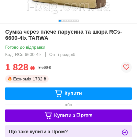
Сумка через плече парусина та шкіра RCs-
6600-4lx TARWA
Готово до відправки
Код: RCs-6600-4lx
Опт і роздріб
1 828
₴
3 560 ₴
Економія
1732 ₴
Купити
або
Купити з
Що таке купити з Пром?