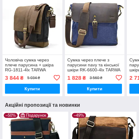
Чоловіча сумка через
Сумка через плече з
Сумк
плече парусина + шкіра
парусини navy та кінської
пару
RG-1811-4lx TARWA
шкіри RK-6600-4lx TARWA
шкір
TAR
3 844
1 828
2 7
₴
₴
5 034 ₴
3 560 ₴
Купити
Купити
Акційні пропозиції та новинки
–50%
Подарунок
–49%