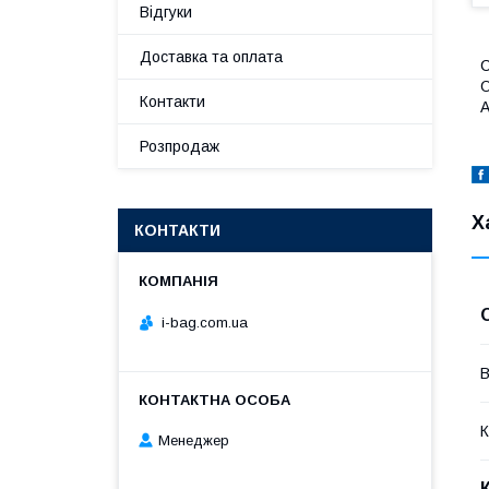
Відгуки
Доставка та оплата
С
О
Контакти
А
Розпродаж
Х
КОНТАКТИ
i-bag.com.ua
В
К
Менеджер