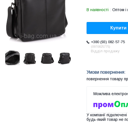
В наявності
Оптом і 
Купити
+380 (93) 082-57-75
0970825775
Відділ продажу
повернення товару п
У компанії підключені
будь-який товар не п