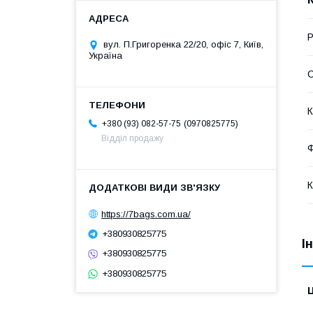
Р
вул. П.Григоренка 22/20, офіс 7, Київ,
Україна
С
К
0970825775
+380 (93) 082-57-75
Відділ продажу
Ф
К
https://7bags.com.ua/
+380930825775
І
+380930825775
+380930825775
Ц