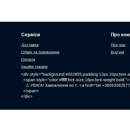
Сервіси
Про ком
Доставка
Про нас
Обмін та повернення
Відгуки
Оплата
Акційні товари
<div style="background:#002855;padding:12px 20px;text-al
<span style="color:#ffffff;font-size:16px;font-weight:bold;">
⚠️ УВАГА! Замовлення по т. <a href="tel:+380930825775
</span>
</div>