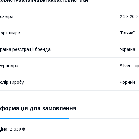
озміри
24 × 26 ×
орт шкіри
Тілячої
раїна реєстрації бренда
Україна
урнітура
Silver - с
олір виробу
Чорний
нформація для замовлення
іна:
2 930 ₴