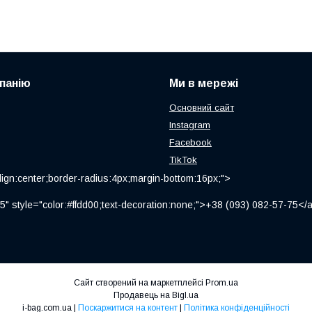
панію
Ми в мережі
Основний сайт
Instagram
Facebook
TikTok
ign:center;border-radius:4px;margin-bottom:16px;">
" style="color:#ffdd00;text-decoration:none;">+38 (093) 082-57-75
Сайт створений на маркетплейсі
Prom.ua
Продавець на Bigl.ua
i-bag.com.ua |
Поскаржитися на контент
|
Політика конфіденційності