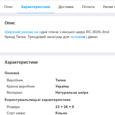
Опис
Характеристики
Доставка
Оплата
Умови 
Опис
Шкіряний рюкзак на о
дне плече з кінської шкіри RC-3026-3md
бренд Tarwa. Трендовий аксесуар для
чоловікі
в і дівчат.
Характеристики
Основні
Виробник
Tarwa
Країна виробник
Україна
Матеріал
Натуральна шкіра
Користувальницькі характеристики
Розміри
23 × 38 × 9
Сорт шкіри
Кінька