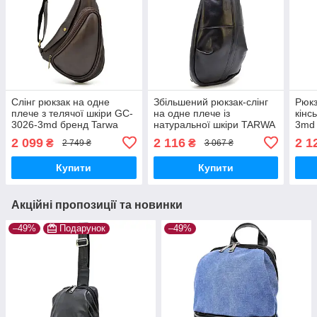
Слінг рюкзак на одне
Збільшений рюкзак-слінг
Рюкз
плече з телячої шкіри GC-
на одне плече із
кінс
3026-3md бренд Tarwa
натуральної шкіри TARWA
3md
коричневий
Govard GA-0705-3mdL
2 099
2 116
2 1
₴
₴
2 749 ₴
3 067 ₴
Купити
Купити
Акційні пропозиції та новинки
–49%
Подарунок
–49%