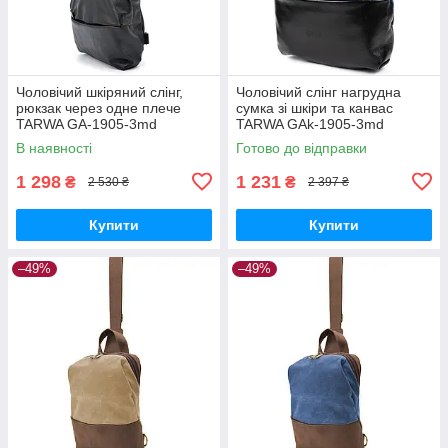
Чоловічий шкіряний слінг,
Чоловічий слінг нагрудна
рюкзак через одне плече
сумка зі шкіри та канвас
TARWA GA-1905-3md
TARWA GAk-1905-3md
В наявності
Готово до відправки
1 298
1 231
₴
₴
2 530 ₴
2 397 ₴
Купити
Купити
–49%
–49%