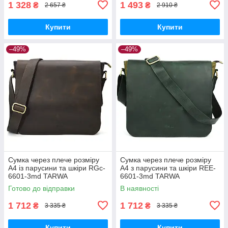
1 328
1 493
₴
₴
2 657 ₴
2 910 ₴
Купити
Купити
–49%
–49%
Сумка через плече розміру
Сумка через плече розміру
А4 із парусини та шкіри RGc-
А4 з парусини та шкіри REE-
6601-3md TARWA
6601-3md TARWA
Готово до відправки
В наявності
1 712
1 712
₴
₴
3 335 ₴
3 335 ₴
Купити
Купити