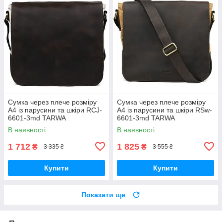
Сумка через плече розміру
Сумка через плече розміру
А4 із парусини та шкіри RCJ-
А4 із парусини та шкіри RSw-
6601-3md TARWA
6601-3md TARWA
В наявності
В наявності
1 712
1 825
₴
₴
3 335 ₴
3 555 ₴
Купити
Купити
Показати ще