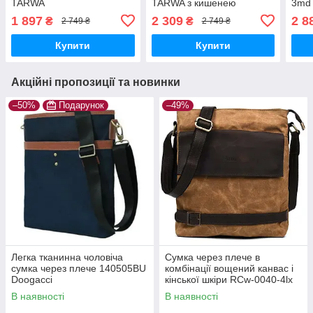
TARWA
TARWA з кишенею
3md
1 897
2 309
2 8
₴
₴
2 749 ₴
2 749 ₴
Купити
Купити
Акційні пропозиції та новинки
–50%
Подарунок
–49%
Легка тканинна чоловіча
Сумка через плече в
сумка через плече 140505BU
комбінації вощений канвас і
Doogacci
кінської шкіри RCw-0040-4lx
TARWA
В наявності
В наявності