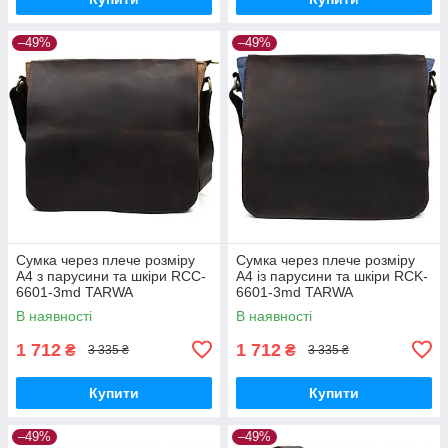
–49%
–49%
Сумка через плече розміру
Сумка через плече розміру
А4 з парусини та шкіри RCC-
А4 із парусини та шкіри RCK-
6601-3md TARWA
6601-3md TARWA
В наявності
В наявності
1 712
1 712
₴
₴
3 335 ₴
3 335 ₴
Купити
Купити
–49%
–49%