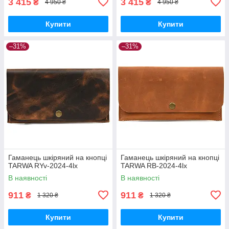
3 415
3 415
₴
₴
4 950 ₴
4 950 ₴
Купити
Купити
–31%
–31%
Гаманець шкіряний на кнопці
Гаманець шкіряний на кнопці
TARWA RYv-2024-4lx
TARWA RB-2024-4lx
В наявності
В наявності
911
911
₴
₴
1 320 ₴
1 320 ₴
Купити
Купити