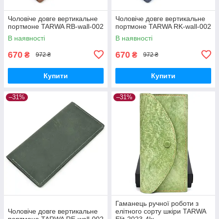
Чоловіче довге вертикальне
Чоловіче довге вертикальне
портмоне TARWA RB-wall-002
портмоне TARWA RK-wall-002
В наявності
В наявності
670
670
₴
₴
972 ₴
972 ₴
Купити
Купити
–31%
–31%
Гаманець ручної роботи з
Чоловіче довге вертикальне
елітного сорту шкіри TARWA
портмоне TARWA RE-wall-002
Elit-2023-4lx