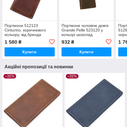
Портмоне 512123
Портмоне чоловіче довге
Порт
Сinturino, коричневого
Grande Pelle 523120 у
5126
кольору, від бренда
кольорі шоколад
чорн
Grande Pelle
Gran
1 580
932
1 7
₴
₴
Купити
Купити
Акційні пропозиції та новинки
–31%
–31%