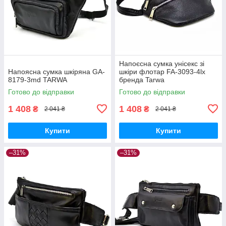
Напоєсна сумка унісекс зі
Напоясна сумка шкіряна GA-
шкіри флотар FA-3093-4lx
8179-3md TARWA
бренда Tarwa
Готово до відправки
Готово до відправки
1 408
1 408
₴
₴
2 041 ₴
2 041 ₴
Купити
Купити
–31%
–31%