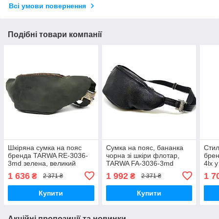
Всі умови повернення
Подібні товари компанії
Шкіряна сумка на пояс
Сумка на пояс, бананка
Стил
бренда TARWA RE-3036-
чорна зі шкіри флотар,
бре
3md зелена, великий
TARWA FA-3036-3md
4lx 
розмір
1 636
1 992
1 7
₴
₴
2 371 ₴
2 371 ₴
Купити
Купити
Акційні пропозиції та новинки