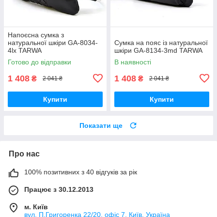
Напоєсна сумка з
натуральної шкіри GA-8034-
Сумка на пояс із натуральної
4lx TARWA
шкіри GA-8134-3md TARWA
Готово до відправки
В наявності
1 408
1 408
₴
₴
2 041 ₴
2 041 ₴
Купити
Купити
Показати ще
Про нас
100% позитивних з 40 відгуків за рік
Працює з 30.12.2013
м. Київ
вул. П.Григоренка 22/20, офіс 7, Київ, Україна