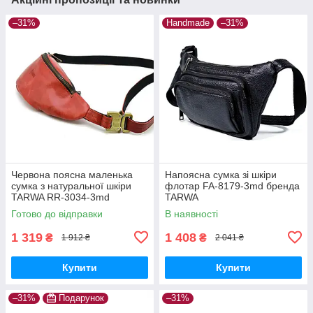
–31%
Handmade
–31%
Червона поясна маленька
Напоясна сумка зі шкіри
сумка з натуральної шкіри
флотар FA-8179-3md бренда
TARWA RR-3034-3md
TARWA
Готово до відправки
В наявності
1 319
1 408
₴
₴
1 912 ₴
2 041 ₴
Купити
Купити
–31%
Подарунок
–31%