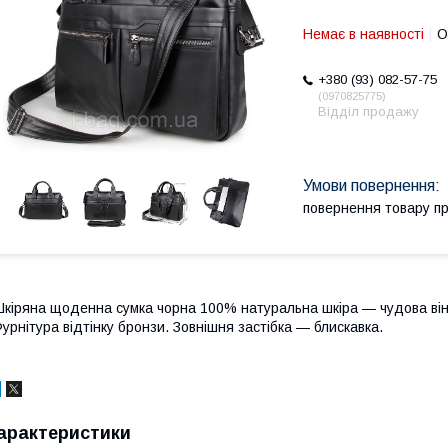
Немає в наявності
О
+380 (93) 082-57-75
0970825775
Відділ продажу
повернення товару п
кіряна щоденна сумка чорна 100% натуральна шкіра — чудова вінт
урнітура відтінку бронзи. Зовнішня застібка — блискавка.
арактеристики