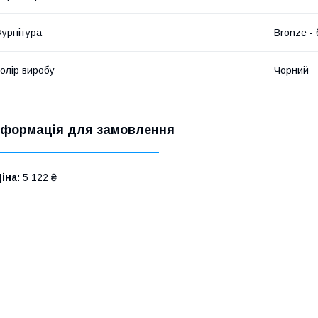
урнітура
Bronze -
олір виробу
Чорний
нформація для замовлення
іна:
5 122 ₴