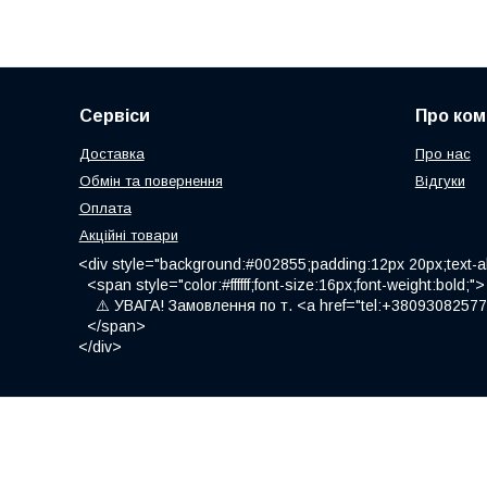
Сервіси
Про ком
Доставка
Про нас
Обмін та повернення
Відгуки
Оплата
Акційні товари
<div style="background:#002855;padding:12px 20px;text-al
<span style="color:#ffffff;font-size:16px;font-weight:bold;">
⚠️ УВАГА! Замовлення по т. <a href="tel:+380930825775
</span>
</div>