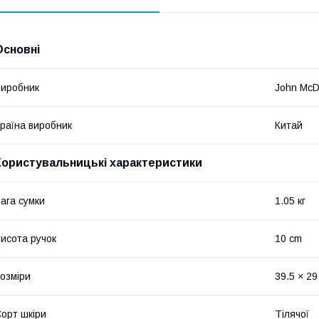
Основні
иробник
John Mc
раїна виробник
Китай
Користувальницькі характеристики
ага сумки
1.05 кг
исота ручок
10 cm
озміри
39.5 × 29
орт шкіри
Тілячої