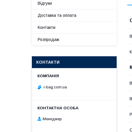
Відгуки
Доставка та оплата
Контакти
В
Розпродаж
К
КОНТАКТИ
В
i-bag.com.ua
В
Р
Менеджер
С