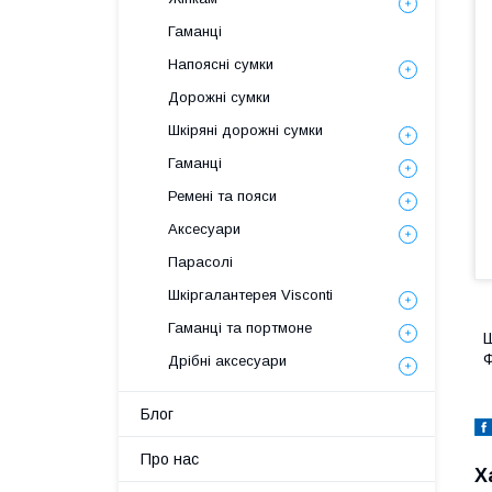
Гаманці
Напоясні сумки
Дорожні сумки
Шкіряні дорожні сумки
Гаманці
Ремені та пояси
Аксесуари
Парасолі
Шкіргалантерея Visconti
Гаманці та портмоне
Ш
Ф
Дрібні аксесуари
Блог
Про нас
Х