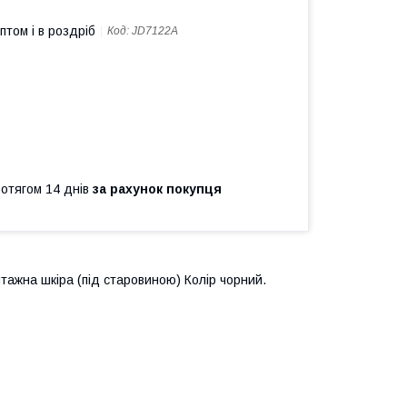
птом і в роздріб
Код:
JD7122A
ротягом 14 днів
за рахунок покупця
ажна шкіра (під старовиною) Колір чорний.