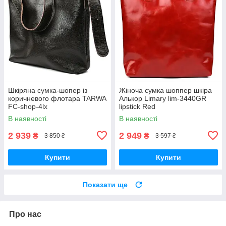
Шкіряна сумка-шопер із
Жіноча сумка шоппер шкіра
коричневого флотара TARWA
Алькор Limary lim-3440GR
FC-shop-4lx
lipstick Red
В наявності
В наявності
2 939
2 949
₴
₴
3 850 ₴
3 597 ₴
Купити
Купити
Показати ще
Про нас