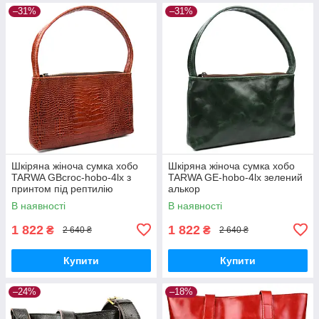
–31%
–31%
Шкіряна жіноча сумка хобо
Шкіряна жіноча сумка хобо
TARWA GBcroc-hobo-4lx з
TARWA GE-hobo-4lx зелений
принтом під рептилію
алькор
В наявності
В наявності
1 822
1 822
₴
₴
2 640 ₴
2 640 ₴
Купити
Купити
–24%
–18%