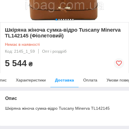
Шкіряна жіноча сумка-відро Tuscany Minerva
TL142145 (Фіолетовий)
Немає в наявності
Код: 2145_1_59
Опт і роздріб
5 544
₴
пис
Характеристики
Доставка
Оплата
Умови пове
Опис
Шкіряна жіноча сумка-відро Tuscany Minerva TL142145