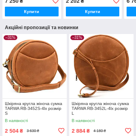
7 250
2 202
6 7
₴
₴
Купити
Купити
Акційні пропозиції та новинки
–31%
–31%
Шкіряна кругла жіноча сумка
Шкіряна кругла жіноча сумка
TARWA RB-3452S-4lx розмір
TARWA RB-3452L-4lx розмір
S
L
В наявності
В наявності
2 504
2 884
₴
₴
3 630 ₴
4 180 ₴