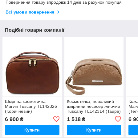
Повернення товару впродовж 14 днів за рахунок покупця
Всі умови повернення
Подібні товари компанії
Шкіряна косметичка
Косметичка, невеликий
Кожа
Marvin Tuscany TL142326
шкіряний несесер жіночий
Marv
(Коричневий)
Tuscany TL142314 (Taupe)
(Тел
6 900
1 518
6 9
₴
₴
Купити
Купити