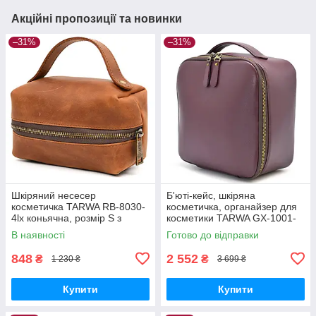
Акційні пропозиції та новинки
–31%
–31%
Шкіряний несесер
Б'юті-кейс, шкіряна
косметичка TARWA RB-8030-
косметичка, органайзер для
4lx коньячна, розмір S з
косметики TARWA GX-1001-
ручкою
4lx
В наявності
Готово до відправки
848
2 552
₴
₴
1 230 ₴
3 699 ₴
Купити
Купити