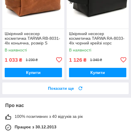
Шкіряний несесер
Шкіряний несесер
косметичка TARWA RB-8031-
косметичка TARWA RA-8033-
4lx коньячна, розмір S
4lx чорний крейзі хорс
В наявності
В наявності
1 033
1 126
₴
₴
1 230 ₴
1 340 ₴
Купити
Купити
Показати ще
Про нас
100% позитивних з 40 відгуків за рік
Працює з 30.12.2013