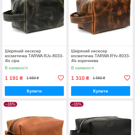
Шкіряний несесер
Шкіряний несесер
косметичка TARWA RJv-8033-
косметичка TARWA RYv-8033-
4lx сіра
4lx коричнева
В наявності
В наявності
1 191
1 310
₴
₴
1 560 ₴
1 560 ₴
Купити
Купити
–16%
–16%