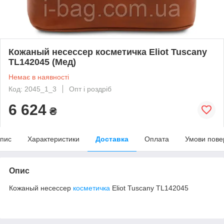
Кожаный несессер косметичка Eliot Tuscany
TL142045 (Мед)
Немає в наявності
Код: 2045_1_3
Опт і роздріб
6 624
₴
пис
Характеристики
Доставка
Оплата
Умови пове
Опис
Кожаный несессер
косметичка
Eliot Tuscany TL142045