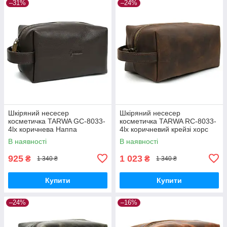
–31%
–24%
Шкіряний несесер
Шкіряний несесер
косметичка TARWA GC-8033-
косметичка TARWA RC-8033-
4lx коричнева Наппа
4lx коричневий крейзі хорс
В наявності
В наявності
925
1 023
₴
₴
1 340 ₴
1 340 ₴
Купити
Купити
–24%
–16%