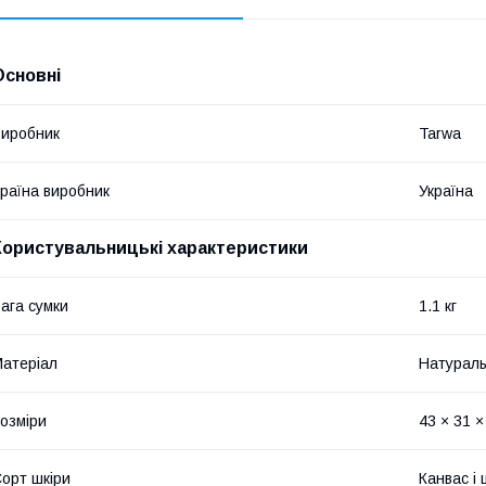
Основні
иробник
Tarwa
раїна виробник
Україна
Користувальницькі характеристики
ага сумки
1.1 кг
атеріал
Натураль
озміри
43 × 31 ×
орт шкіри
Канвас і 