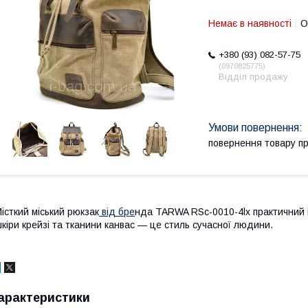
Немає в наявності
О
+380 (93) 082-57-75
0970825775
Відділ продажу
повернення товару п
істкий міський рюкзак
від бре
нда TARWA RSc-0010-4lx практичний 
кіри крейзі та тканини канвас — це стиль сучасної людини.
арактеристики