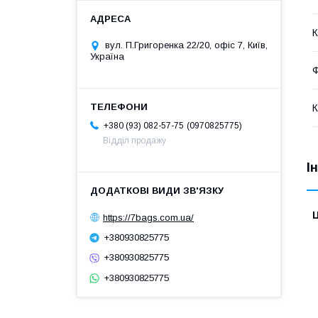
К
вул. П.Григоренка 22/20, офіс 7, Київ,
Україна
Ф
К
0970825775
+380 (93) 082-57-75
Відділ продажу
І
Ц
https://7bags.com.ua/
+380930825775
+380930825775
+380930825775