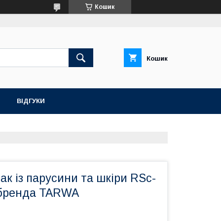
Кошик
Кошик
ВІДГУКИ
ак із парусини та шкіри RSc-
д бренда TARWA