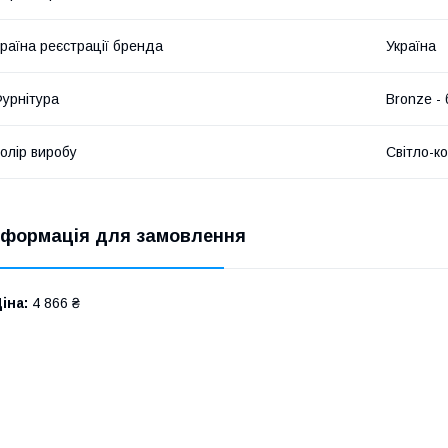
раїна реєстрації бренда
Україна
урнітура
Bronze -
олір виробу
Світло-к
нформація для замовлення
іна:
4 866 ₴