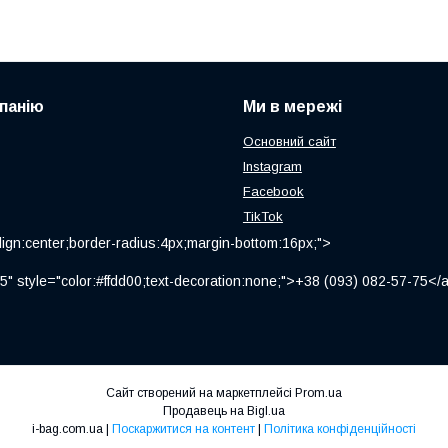
панію
Ми в мережі
Основний сайт
Instagram
Facebook
TikTok
ign:center;border-radius:4px;margin-bottom:16px;">
" style="color:#ffdd00;text-decoration:none;">+38 (093) 082-57-75
Сайт створений на маркетплейсі
Prom.ua
Продавець на Bigl.ua
i-bag.com.ua |
Поскаржитися на контент
|
Політика конфіденційності