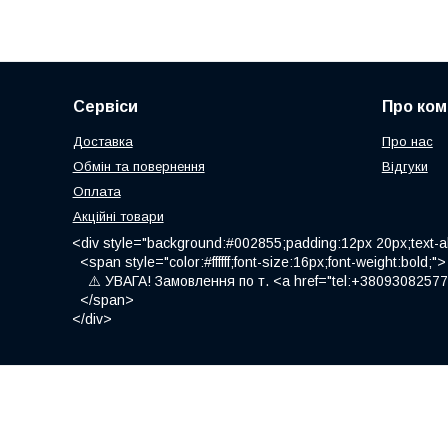
Сервіси
Про ком
Доставка
Про нас
Обмін та повернення
Відгуки
Оплата
Акційні товари
<div style="background:#002855;padding:12px 20px;text-al
<span style="color:#ffffff;font-size:16px;font-weight:bold;">
⚠️ УВАГА! Замовлення по т. <a href="tel:+380930825775
</span>
</div>