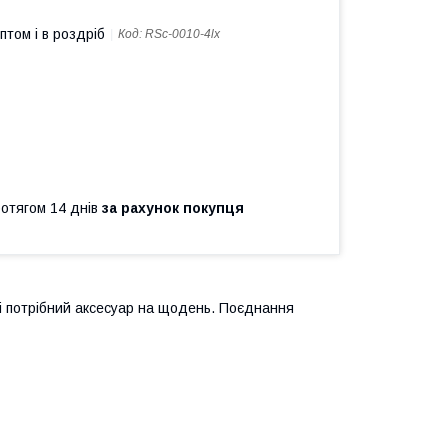
птом і в роздріб
Код:
RSc-0010-4lx
ротягом 14 днів
за рахунок покупця
і потрібний аксесуар на щодень. Поєднання