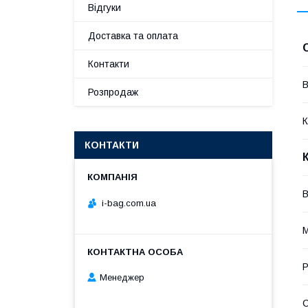
Відгуки
Доставка та оплата
Контакти
В
Розпродаж
К
КОНТАКТИ
В
i-bag.com.ua
М
Р
Менеджер
С