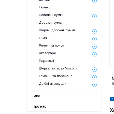
Гаманці
Напоясні сумки
Дорожні сумки
Шкіряні дорожні сумки
Гаманці
Ремені та пояси
Аксесуари
Парасолі
Шкіргалантерея Visconti
Гаманці та портмоне
М
ш
Дрібні аксесуари
Блог
Про нас
Х