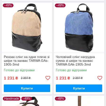
–49%
–49%
Рюкзак слінг на одне плече зі
Чоловічий слінг нагрудна
шкіри та канвас TARWA GAs-
сумка зі шкіри та канвас
1905-3md
TARWA GAk-1905-3md
Готово до відправки
Готово до відправки
1 231
1 231
₴
₴
2 397 ₴
2 397 ₴
Купити
Купити
Handmade
–49%
–49%