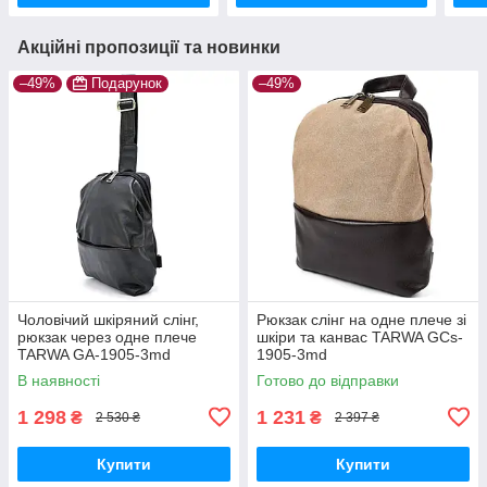
Акційні пропозиції та новинки
–49%
Подарунок
–49%
Чоловічий шкіряний слінг,
Рюкзак слінг на одне плече зі
рюкзак через одне плече
шкіри та канвас TARWA GCs-
TARWA GA-1905-3md
1905-3md
В наявності
Готово до відправки
1 298
1 231
₴
₴
2 530 ₴
2 397 ₴
Купити
Купити