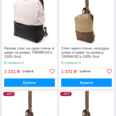
Рюкзак слінг на одне плече зі
Слінг через плече, нагрудна
шкіри та канвас TARWA GCc-
сумка зі шкіри та канвасу
1905-3md
TARWA RCs-1905-3md
В наявності
В наявності
1 231
1 231
₴
₴
2 397 ₴
2 397 ₴
Купити
Купити
–49%
–49%