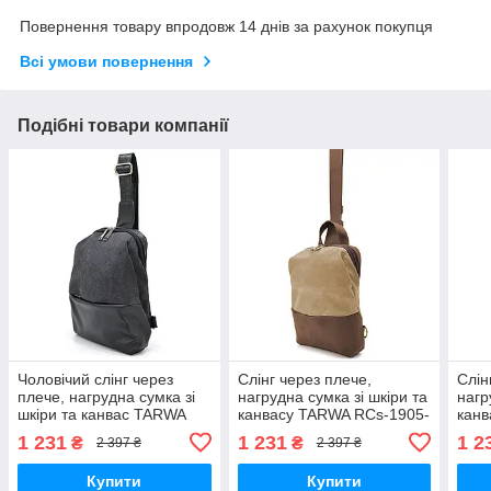
Повернення товару впродовж 14 днів за рахунок покупця
Всі умови повернення
Подібні товари компанії
Чоловічий слінг через
Слінг через плече,
Слін
плече, нагрудна сумка зі
нагрудна сумка зі шкіри та
нагр
шкіри та канвас TARWA
канвасу TARWA RCs-1905-
канв
GAa-1905-3md
3md
3md
1 231
1 231
1 2
₴
₴
2 397 ₴
2 397 ₴
Купити
Купити