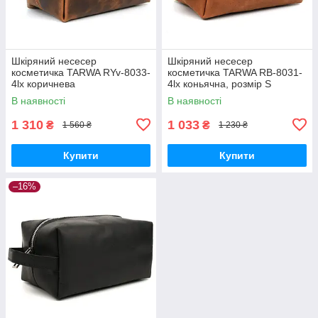
Шкіряний несесер
Шкіряний несесер
косметичка TARWA RYv-8033-
косметичка TARWA RB-8031-
4lx коричнева
4lx коньячна, розмір S
В наявності
В наявності
1 310
1 033
₴
₴
1 560 ₴
1 230 ₴
Купити
Купити
–16%