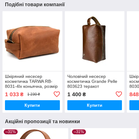
Подібні товари компанії
Шкіряний несесер
Чоловічий несесер
Шкір
косметичка TARWA RB-
косметичка Grande Pelle
косм
8031-4lx коньячна, розмір
803623 теракот
8030
S
S з 
1 033
1 400
848
₴
₴
1 230 ₴
Купити
Купити
Акційні пропозиції та новинки
–31%
–31%