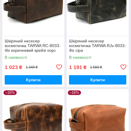
Шкіряний несесер
Шкіряний несесер
косметичка TARWA RC-8033-
косметичка TARWA RJv-8033-
4lx коричневий крейзі хорс
4lx сіра
В наявності
В наявності
1 023
1 191
₴
₴
1 340 ₴
1 560 ₴
Купити
Купити
–16%
–16%