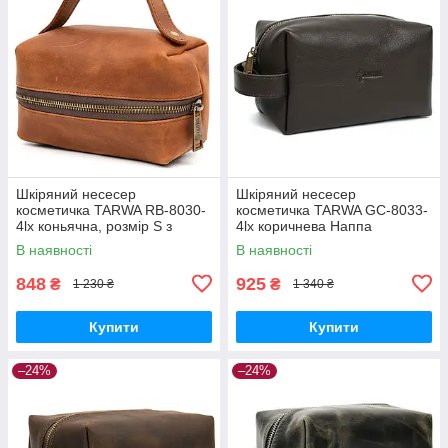
Шкіряний несесер
Шкіряний несесер
косметичка TARWA RB-8030-
косметичка TARWA GC-8033-
4lx коньячна, розмір S з
4lx коричнева Наппа
ручкою
В наявності
В наявності
848
925
₴
₴
1 230 ₴
1 340 ₴
Купити
Купити
–24%
–24%