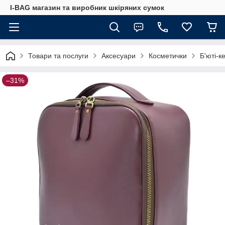
I-BAG магазин та виробник шкіряних сумок
Товари та послуги
Аксесуари
Косметички
Б'юті-к
–31%