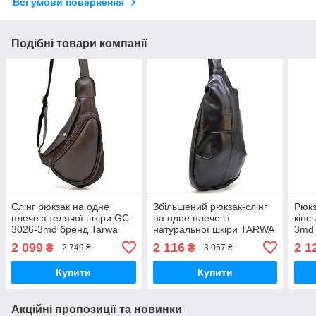
Всі умови повернення
Подібні товари компанії
Слінг рюкзак на одне
Збільшений рюкзак-слінг
Рюкз
плече з телячої шкіри GC-
на одне плече із
кінс
3026-3md бренд Tarwa
натуральної шкіри TARWA
3md
коричневий
Govard GA-0705-3mdL
2 099
2 116
2 1
₴
₴
2 749 ₴
3 067 ₴
Купити
Купити
Акційні пропозиції та новинки