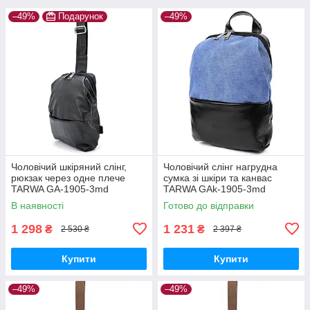
–49%
Подарунок
–49%
Чоловічий шкіряний слінг,
Чоловічий слінг нагрудна
рюкзак через одне плече
сумка зі шкіри та канвас
TARWA GA-1905-3md
TARWA GAk-1905-3md
В наявності
Готово до відправки
1 298
1 231
₴
₴
2 530 ₴
2 397 ₴
Купити
Купити
–49%
–49%